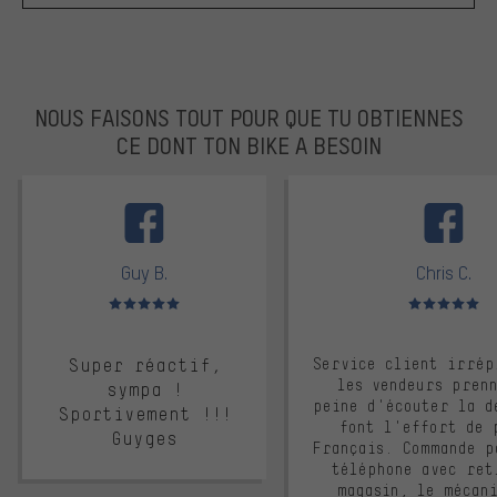
NOUS FAISONS TOUT POUR QUE TU OBTIENNES
CE DONT TON BIKE A BESOIN
facebook
Guy B.
Chris C.
Note moyenne : 5 sur 5
Note moyenne : 
Super réactif,
Service client irrép
les vendeurs pren
sympa !
peine d'écouter la d
Sportivement !!!
font l'effort de 
Guyges
Français. Commande p
téléphone avec ret
magasin, le mécan