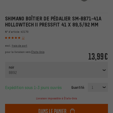
SHIMANO BOÎTIER DE PÉDALIER SM-BB71-41A
HOLLOWTECH II PRESSFIT 41 X 89,5/92 MM
N° d'article:
43170
12
excl.
frais de port
pour la livraison vers
États-Unis
13,99€
noir
BB92
Expédition sous 1-3 jours ouvrés
Quantité:
1
Livraison impossible à États-Unis
dans le panier