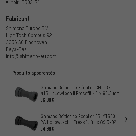
noir | BB92: 71
Fabricant :
Shimano Europe B.V.
High Tech Campus 92
5656 AG Eindhoven
Pays-Bas
info@shimano-eu.com
Produits apparentés
Shimano Boîtier de Pédalier SM-BB71-
41B Hollowtech II Pressfit 41 x 86,5 mm
16,99€
Shimano Boîtier de Pédalier BB-MT800-
PA Hollowtech II Pressfit 41 x 89,5-92
mm
14,99€