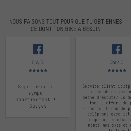
NOUS FAISONS TOUT POUR QUE TU OBTIENNES
CE DONT TON BIKE A BESOIN
facebook
Guy B.
Chris C.
Note moyenne : 5 sur 5
Note moyenne : 
Super réactif,
Service client irrép
les vendeurs pren
sympa !
peine d'écouter la d
Sportivement !!!
font l'effort de 
Guyges
Français. Commande p
téléphone avec ret
magasin, le mécan
monté mes axes et 
gratuitement