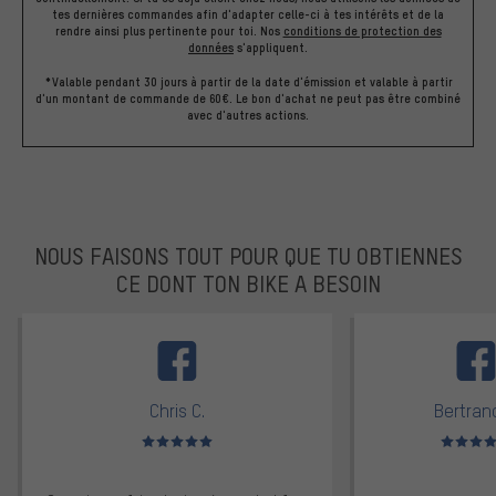
tes dernières commandes afin d'adapter celle-ci à tes intérêts et de la
rendre ainsi plus pertinente pour toi.
Nos
conditions de protection des
données
s'appliquent.
*Valable pendant 30 jours à partir de la date d'émission et valable à partir
d'un montant de commande de 60€. Le bon d'achat ne peut pas être combiné
avec d'autres actions.
NOUS FAISONS TOUT POUR QUE TU OBTIENNES
CE DONT TON BIKE A BESOIN
facebook
Chris C.
Bertrand
Note moyenne : 5 sur 5
Note moyen