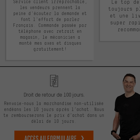
Service client irréprochable,
Le top de
les vendeurs prennent la
toujours p
peine d'écouter la demande et
et une li
font l'effort de parler
super rap
Français. Commande passée par
recomma
téléphone avec retrait en
magasin, le mécanicien a
monté mes axes et disques
gratuitement!
Droit de retour de 100 jours.
Renvoie-nous la marchandise non-utilisée
endéans les 10 jours après l’achat. Nous
te rembourserons le prix d’achat dans un
délai de 10 jours.
Accès au formulaire