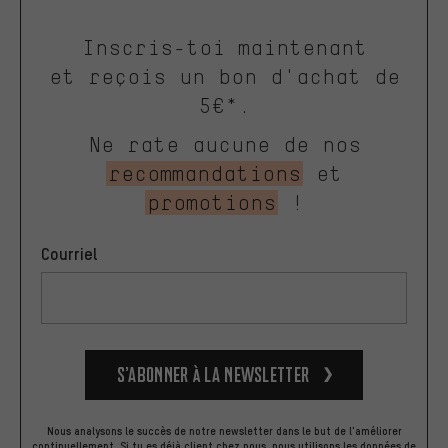
Inscris-toi maintenant
et reçois un bon d'achat de
5€*.
Ne rate aucune de nos
recommandations
et
promotions
!
Courriel
S’abonner à la newsletter
Nous analysons le succès de notre newsletter dans le but de l'améliorer
continuellement. Si tu es déjà client chez nous, nous utilisons les données de