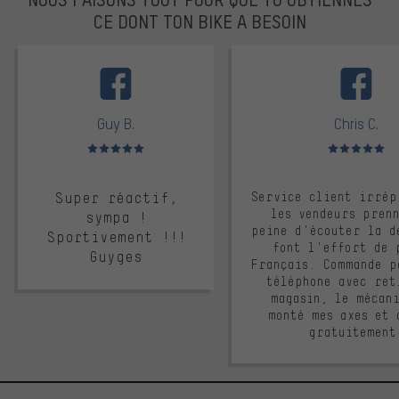
CE DONT TON BIKE A BESOIN
facebook
Guy B.
Chris C.
Note moyenne : 5 sur 5
Note moyenne : 
Super réactif,
Service client irrép
les vendeurs pren
sympa !
peine d'écouter la d
Sportivement !!!
font l'effort de 
Guyges
Français. Commande p
téléphone avec ret
magasin, le mécan
monté mes axes et 
gratuitement