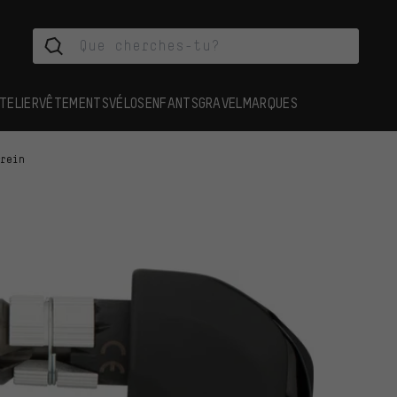
TELIER
VÊTEMENTS
VÉLOS
ENFANTS
GRAVEL
MARQUES
frein