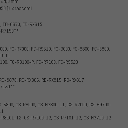
- 24,0 mm
0 (1 x raccord)
0, FD-6870, FD-RX815
D-R7150**
8000, FC-R7000, FC-RS510, FC-9000, FC-6800, FC-5800,
00-11
8100, FC-R8100-P, FC-R7100, FC-RS520
, RD-6870, RD-RX805, RD-RX815, RD-RX817
R7150**
 CS-5800, CS-R8000, CS-HG800-11, CS-R7000, CS-HG700-
11
CS-R8101-12, CS-R7100-12, CS-R7101-12, CS-HG710-12