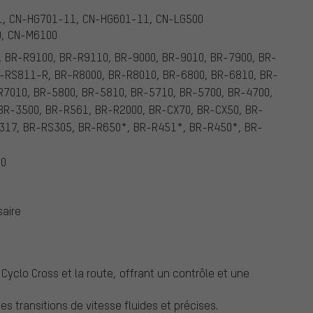
11, CN-HG701-11, CN-HG601-11, CN-LG500
0, CN-M6100
 BR-R9100, BR-R9110, BR-9000, BR-9010, BR-7900, BR-
-RS811-R, BR-R8000, BR-R8010, BR-6800, BR-6810, BR-
R7010, BR-5800, BR-5810, BR-5710, BR-5700, BR-4700,
BR-3500, BR-R561, BR-R2000, BR-CX70, BR-CX50, BR-
317, BR-RS305, BR-R650*, BR-R451*, BR-R450*, BR-
60
aire
yclo Cross et la route, offrant un contrôle et une
transitions de vitesse fluides et précises.