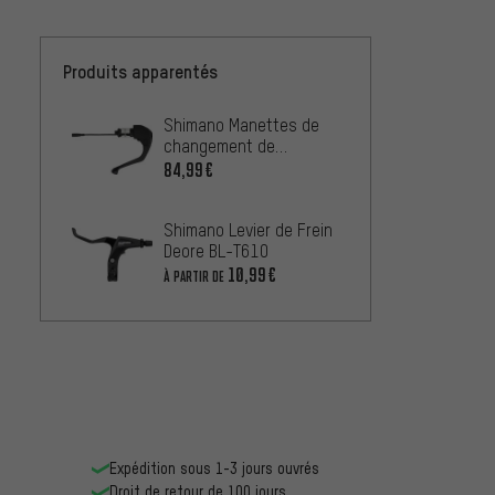
Produits apparentés
Shimano Manettes de
changement de
vitesse/freinage Dura-
84,99€
Ace Di2 STI ST-R9160 2
Shimano Levier de Frein
Deore BL-T610
10,99€
À PARTIR DE
Expédition sous 1-3 jours ouvrés
Droit de retour de 100 jours