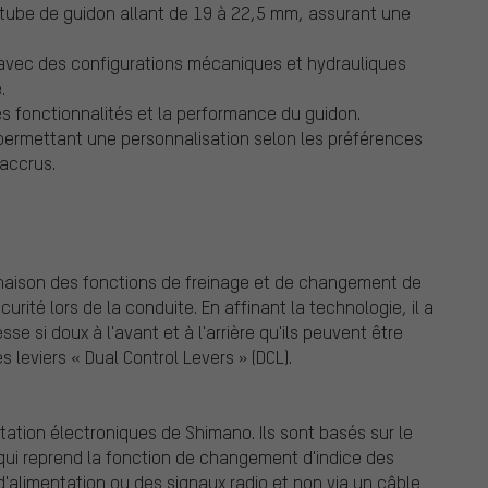
 tube de guidon allant de 19 à 22,5 mm, assurant une
avec des configurations mécaniques et hydrauliques
.
es fonctionnalités et la performance du guidon.
 permettant une personnalisation selon les préférences
 accrus.
mbinaison des fonctions de freinage et de changement de
urité lors de la conduite. En affinant la technologie, il a
e si doux à l'avant et à l'arrière qu'ils peuvent être
 leviers « Dual Control Levers » (DCL).
tion électroniques de Shimano. Ils sont basés sur le
 qui reprend la fonction de changement d'indice des
alimentation ou des signaux radio et non via un câble