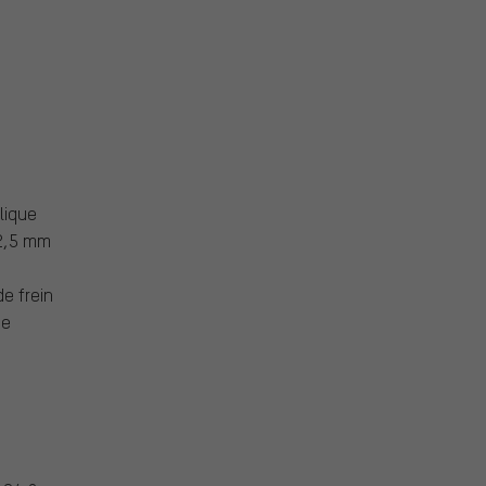
lique
2,5 mm
e frein
ne