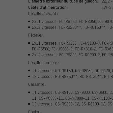
Diamètre extérieur du tube de guidon:
22,2 
Câble d'alimentation:
EW-SD5
Dérailleur avant :
2x11 vitesses : FD-R9150, FD-R8050, FD-907
2x12 vitesses : FD-R9250**, FD-R8150**, F
Pédalier :
2x11 vitesses : FC-R9100, FC-R9100-P, FC-R
FC-RS500, FC-U5000-2, FC-RX810-2, FC-RX6
2x12 vitesses : FC-R9200, FC-R9200-P, FC-R
Dérailleur arrière :
11 vitesses : RD-R9150, RD-R8050, RD-9070
12 vitesses : RD-R9250**, RD-R8150**, RD-
Cassette :
11 vitesses : CS-R9100, CS-9000, CS-6800,
11, CS-M8000-11, CS-M7000-11, CS-M5100-
12 vitesses : CS-R9200-12, CS-R8100-12, 
Chaîne :