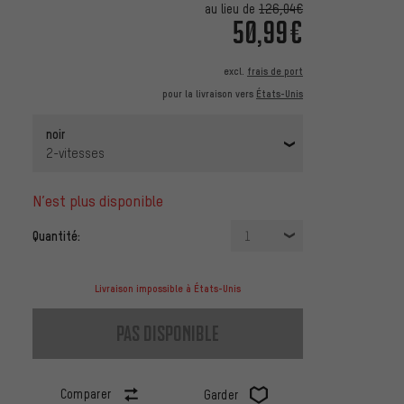
au lieu de
126,04€
50,99€
excl.
frais de port
pour la livraison vers
États-Unis
noir
2-vitesses
n’est plus disponible
Quantité:
1
Livraison impossible à États-Unis
pas disponible
Comparer
Garder