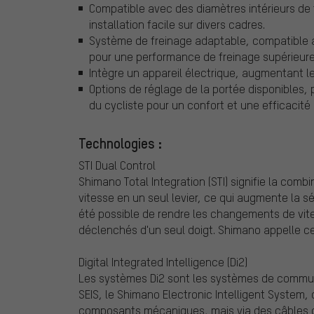
Compatible avec des diamètres intérieurs de
installation facile sur divers cadres.
Système de freinage adaptable, compatible 
pour une performance de freinage supérieure
Intègre un appareil électrique, augmentant l
Options de réglage de la portée disponibles,
du cycliste pour un confort et une efficacité
Technologies :
STI Dual Control
Shimano Total Integration (STI) signifie la co
vitesse en un seul levier, ce qui augmente la séc
été possible de rendre les changements de vitess
déclenchés d'un seul doigt. Shimano appelle ces
Digital Integrated Intelligence (Di2)
Les systèmes Di2 sont les systèmes de commuta
SEIS, le Shimano Electronic Intelligent System,
composants mécaniques, mais via des câbles d'