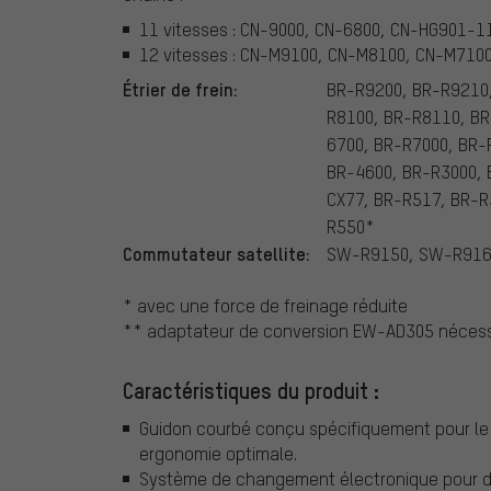
11 vitesses : CN-9000, CN-6800, CN-HG901-
12 vitesses : CN-M9100, CN-M8100, CN-M710
Étrier de frein:
BR-R9200, BR-R9210,
R8100, BR-R8110, BR
6700, BR-R7000, BR-
BR-4600, BR-R3000, 
CX77, BR-R517, BR-R
R550*
Commutateur satellite:
SW-R9150, SW-R91
* avec une force de freinage réduite
** adaptateur de conversion EW-AD305 nécess
Caractéristiques du produit :
Guidon courbé conçu spécifiquement pour le C
ergonomie optimale.
Système de changement électronique pour des 