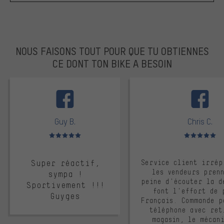
NOUS FAISONS TOUT POUR QUE TU OBTIENNES
CE DONT TON BIKE A BESOIN
facebook
Guy B.
Chris C.
Note moyenne : 5 sur 5
Note moyenne : 
Super réactif,
Service client irrép
les vendeurs pren
sympa !
peine d'écouter la d
Sportivement !!!
font l'effort de 
Guyges
Français. Commande p
téléphone avec ret
magasin, le mécan