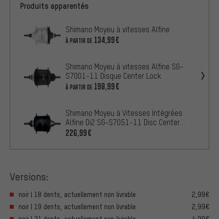
Produits apparentés
Shimano Moyeu à vitesses Alfine
134,99€
À PARTIR DE
Shimano Moyeu à vitesses Alfine SG-
S7001-11 Disque Center Lock
198,99€
À PARTIR DE
Shimano Moyeu à Vitesses Intégrées
Alfine Di2 SG-S7051-11 Disc Center
Lock
226,99€
Versions:
noir | 18 dents, actuellement non livrable
2,99€
noir | 19 dents, actuellement non livrable
2,99€
noir | 21 dents, actuellement non livrable
4,99€