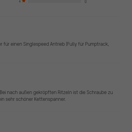
1
ns remises en bonne et due forme.
0
r für einen Singlespeed Antrieb (Fully für Pumptrack,
ei nach außen gekröpften Ritzeln ist die Schraube zu
 ein sehr schöner Kettenspanner.