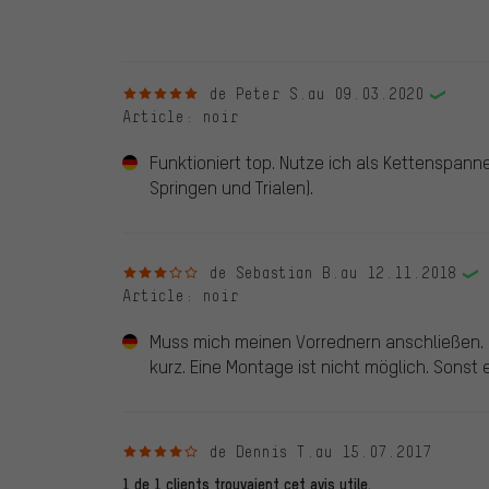
d'une coche verte. Nous publions toutes les évaluatio
5 sur 5 étoiles
de Peter S.
au 09.03.2020
Article
: noir
Funktioniert top. Nutze ich als Kettenspanne
Springen und Trialen).
3 sur 5 étoiles
de Sebastian B.
au 12.11.2018
Article
: noir
Muss mich meinen Vorrednern anschließen. B
kurz. Eine Montage ist nicht möglich. Sonst
4 sur 5 étoiles
de Dennis T.
au 15.07.2017
1 de 1 clients trouvaient cet avis utile.