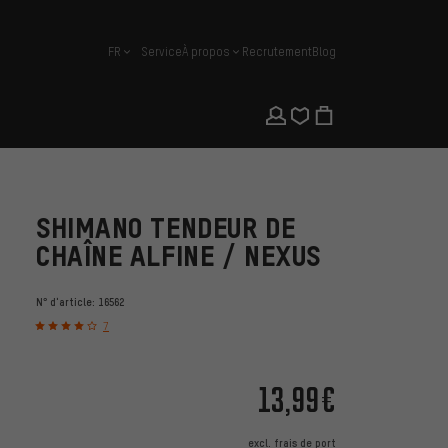
FR
Service
À propos
Recrutement
Blog
français
SHIMANO TENDEUR DE
CHAÎNE ALFINE / NEXUS
N° d'article:
16562
7
13,99€
excl.
frais de port