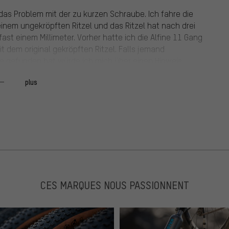
das Problem mit der zu kurzen Schraube. Ich fahre die
 einem ungekröpften Ritzel und das Ritzel hat nach drei
ast einem Millimeter. Vorher hatte ich die Alfine 11 Gang
t dem original gekröpften Ritzel. Falls jemand
ube gefunden hat würde ich mich über einen Hinweis
r schönsten, die man kaufen kann und mir ist selbst bei
plus
ette abgesprungen. Wenn ich ein gekröpftes Ritzel mit
e Nabe leider nicht mit, sonnst wäre das noch eine
lfine 501 hub installation manual – is : "If using a chain
CES MARQUES NOUS PASSIONNENT
e any other
ay come off the