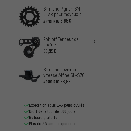
Shimano Pignon SM-
Shima
GEAR pour moyeux à
chang
vitesses intégrées
Alfine
2,99€
À PARTIR DE
À PARTIR
Nexus et Alfine de 3 à
vitess
11 vitesses
Shima
Rohloff Tendeur de
vitess
chaîne
S7001
À PARTIR
65,99€
Cente
Shima
Shimano Levier de
engren
vitesse Alfine SL-S700
SG-S7
128,9
11 vitesses
Cente
33,99€
À PARTIR DE
Expédition sous 1-3 jours ouvrés
Droit de retour de 100 jours
Retours gratuits
Plus de 25 ans d'expérience