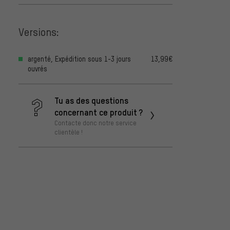
Versions:
argenté, Expédition sous 1-3 jours
13,99€
ouvrés
Tu as des questions
concernant ce produit ?
Contacte donc notre service
clientèle !