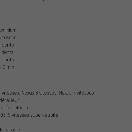
uminium
vitesses
 dents
 dents
 dents
- 9 mm
 8 vitesses, Nexus 8 vitesses, Nexus 7 vitesses
dérailleur
rein à rouleaux
3 (9 vitesses super-étroite)
de-chaîne