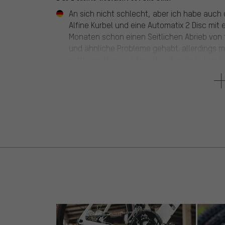
An sich nicht schlecht, aber ich habe auch 
Alfine Kurbel und eine Automatix 2 Disc mit
Monaten schon einen Seitlichen Abrieb von f
und ähnliche Probleme gehabt. allerdings mi
mittlerweile eine Alternative für die Schra
freuen, denn der Kettenspanner ist einer de
den schlechtesten Wegen noch nichtt die K
gekröpften Seite nach innen fahre spielt di
Alternative gewesen.
5 sur 5 étoiles
de Terry M.
au 15.07.2016
3 de 3 clients trouvaient cet avis utile.
One important thing to note – from Shimano A
tensioner, use the special CS-S500 18T
or 20T sprocket with chain guard. Do not us
types of sprockets, otherwise the chain m
sprockets."