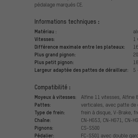
pédalage marqués CE.
Informations techniques :
Matériau :
al
Vitesses:
1 
Différence maximale entre les plateaux:
16
Plus grand pignon:
20
Plus petit pignon:
18
Largeur adaptée des pattes de dérailleur:
5 
Compatibilité :
Moyeux à vitesses:
Alfine 11 vitesses, Alfine
Pattes:
verticales, avec patte de 
Type de frein:
frein à disque, V-Brake, f
Chaîne:
CN-HG53, CN-HG71, CN-HG9
Pignons:
CS-S500
Pédalier:
FC-S501 avec double gar