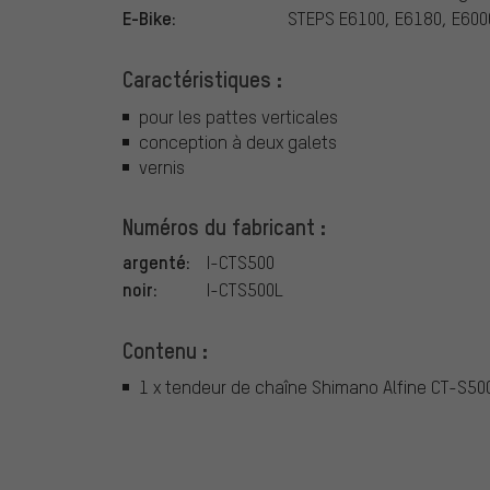
E-Bike:
STEPS E6100, E6180, E600
Caractéristiques :
pour les pattes verticales
conception à deux galets
vernis
Numéros du fabricant :
argenté:
I-CTS500
noir:
I-CTS500L
Contenu :
1 x tendeur de chaîne Shimano Alfine CT-S50