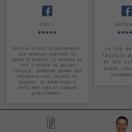
facebook
Chris C.
Bertrand
Note moyenne : 5 sur 5
Note moyen
Service client irréprochable,
Le top de
les vendeurs prennent la
toujours p
peine d'écouter la demande et
et une li
font l'effort de parler
super rap
Français. Commande passée par
recomma
téléphone avec retrait en
magasin, le mécanicien a
monté mes axes et disques
gratuitement!