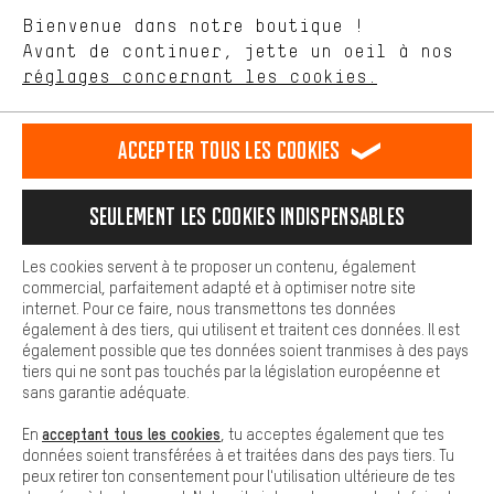
aider à améliorer notre site Internet et la gamme de produits que
Langue"
Bienvenue dans notre boutique !
nous proposons grâce à ton comportement d'achat.
Avant de continuer, jette un oeil à nos
Plus de confort
FR
EN
DE
ES
français
english
Deutsch
español
réglages concernant les cookies.
L'expérience d'achat est plus confortable. Ton expérience d'achat
est plus confortable. Avec les cookies de confort, nous
établissons des liens avec des plateformes de médias sociaux.
RÉSILIER LE CONTRAT
Communauté d'Aix-la-Chapelle
Accepter tous les cookies
Nous pouvons ainsi mettre à ta disposition d'autres contenus et
informations utiles. De plus, tu as la possibilité d'utiliser des
Programme d'affiliation
Mentions Légales
Protection des données
services supplémentaires qui te permettent de trouver plus
Seulement les cookies indispensables
facilement les bons produits. Par exemple, nous proposons une
Conditions générales de vente
Plateforme d'Alerte
fonction de chat qui permet de répondre rapidement et
facilement aux questions.
Reprise des batteries
Corepile
Paramètres de cookies
Les cookies servent à te proposer un contenu, également
commercial, parfaitement adapté et à optimiser notre site
Cookies de base
Modifier le contraste
internet. Pour ce faire, nous transmettons tes données
Les cookies de base garantissent que tu puisses utiliser les
également à des tiers, qui utilisent et traitent ces données. Il est
fonctions de notre site web.
Tous les prix s'entendent en euros (MwSt hors) plus les
également possible que tes données soient tranmises à des pays
tiers qui ne sont pas touchés par la législation européenne et
frais de port
États-Unis
pour la livraison vers
.
sans garantie adéquate.
acceptant tous les cookies
En
, tu acceptes également que tes
données soient transférées à et traitées dans des pays tiers. Tu
peux retirer ton consentement pour l'utilisation ultérieure de tes