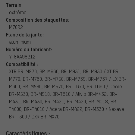
Terrain:
extrême
Composition des plaquettes:
M70R2
Flanc de la jante:
aluminium
Numéro du fabricant:
Y-8AA98212
Compatibilité :
XTR BR-M970, BR-M960, BR-M951, BR-M950 / XT BR-
M770, BR-M760, BR-M750, BR-M739, BR-M737 / LX BR-
M600, BR-M580, BR-M570, BR-T670, BR-T660 / Deore
BR-M530, BR-M510, BR-T610 / Alivio BR-M432, BR-
M431, BR-M430, BR-M421, BR-M420, BR-MC18, BR-
T4000, BR-T4010 / Acera BR-M422, BR-M330 / Nexave
BR-T300 / DXR BR-MX70
Caractéristiques :