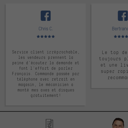
facebook
Chris C.
Bertrand
Note moyenne : 5 sur 5
Note moyen
Service client irréprochable,
Le top de
les vendeurs prennent la
toujours p
peine d'écouter la demande et
et une li
font l'effort de parler
super rap
Français. Commande passée par
recomma
téléphone avec retrait en
magasin, le mécanicien a
monté mes axes et disques
gratuitement!