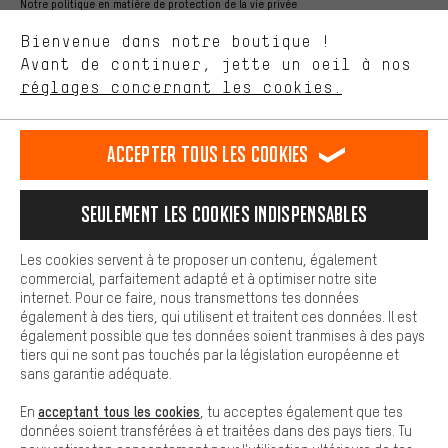
ça nous intéresse. Avec les cookies 'performance', tu peux nous
Notre politique en matière de protection de la vie privée
aider à améliorer notre site Internet et la gamme de produits que
Langue"
Bienvenue dans notre boutique !
nous proposons grâce à ton comportement d'achat.
Avant de continuer, jette un oeil à nos
Plus de confort
FR
EN
DE
ES
français
english
Deutsch
español
réglages concernant les cookies.
L'expérience d'achat est plus confortable. Ton expérience d'achat
est plus confortable. Avec les cookies de confort, nous
établissons des liens avec des plateformes de médias sociaux.
RÉSILIER LE CONTRAT
Communauté d'Aix-la-Chapelle
Accepter tous les cookies
Nous pouvons ainsi mettre à ta disposition d'autres contenus et
informations utiles. De plus, tu as la possibilité d'utiliser des
Programme d'affiliation
Mentions Légales
Protection des données
services supplémentaires qui te permettent de trouver plus
Seulement les cookies indispensables
facilement les bons produits. Par exemple, nous proposons une
Conditions générales de vente
Plateforme d'Alerte
fonction de chat qui permet de répondre rapidement et
facilement aux questions.
Reprise des batteries
Corepile
Paramètres de cookies
Les cookies servent à te proposer un contenu, également
commercial, parfaitement adapté et à optimiser notre site
Cookies de base
Modifier le contraste
internet. Pour ce faire, nous transmettons tes données
Les cookies de base garantissent que tu puisses utiliser les
également à des tiers, qui utilisent et traitent ces données. Il est
fonctions de notre site web.
Tous les prix s'entendent en euros (MwSt hors) plus les
également possible que tes données soient tranmises à des pays
tiers qui ne sont pas touchés par la législation européenne et
frais de port
États-Unis
pour la livraison vers
.
sans garantie adéquate.
acceptant tous les cookies
En
, tu acceptes également que tes
données soient transférées à et traitées dans des pays tiers. Tu