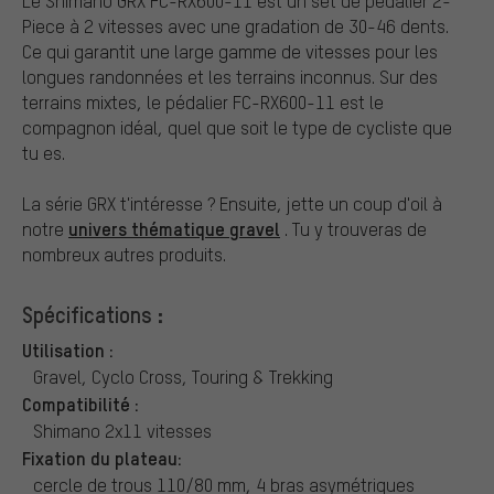
Le Shimano GRX FC-RX600-11 est un set de pédalier 2-
Piece à 2 vitesses avec une gradation de 30-46 dents.
Ce qui garantit une large gamme de vitesses pour les
longues randonnées et les terrains inconnus. Sur des
terrains mixtes, le pédalier FC-RX600-11 est le
compagnon idéal, quel que soit le type de cycliste que
tu es.
La série GRX t'intéresse ? Ensuite, jette un coup d'oil à
univers thématique gravel
notre
. Tu y trouveras de
nombreux autres produits.
Spécifications :
Utilisation :
Gravel, Cyclo Cross, Touring & Trekking
Compatibilité :
Shimano 2x11 vitesses
Fixation du plateau:
cercle de trous 110/80 mm, 4 bras asymétriques