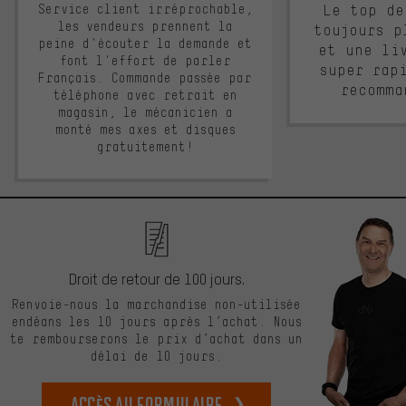
Service client irréprochable,
Le top de
les vendeurs prennent la
toujours p
peine d'écouter la demande et
et une li
font l'effort de parler
super rap
Français. Commande passée par
recomma
téléphone avec retrait en
magasin, le mécanicien a
monté mes axes et disques
gratuitement!
Droit de retour de 100 jours.
Renvoie-nous la marchandise non-utilisée
endéans les 10 jours après l’achat. Nous
te rembourserons le prix d’achat dans un
délai de 10 jours.
Accès au formulaire