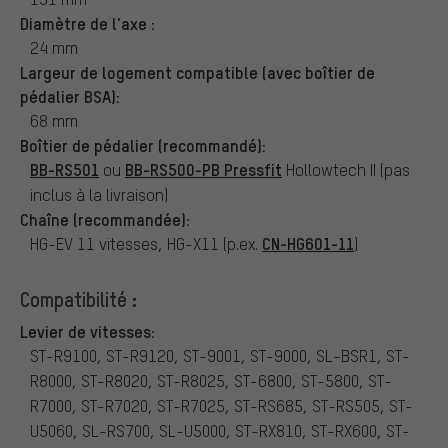
Diamètre de l'axe :
24 mm
Largeur de logement compatible (avec boîtier de
pédalier BSA):
68 mm
Boîtier de pédalier (recommandé):
BB-RS501
BB-RS500-PB Pressfit
ou
Hollowtech II (pas
inclus à la livraison)
Chaîne (recommandée):
CN-HG601-11
HG-EV 11 vitesses, HG-X11 (p.ex.
)
Compatibilité :
Levier de vitesses:
ST-R9100, ST-R9120, ST-9001, ST-9000, SL-BSR1, ST-
R8000, ST-R8020, ST-R8025, ST-6800, ST-5800, ST-
R7000, ST-R7020, ST-R7025, ST-RS685, ST-RS505, ST-
U5060, SL-RS700, SL-U5000, ST-RX810, ST-RX600, ST-