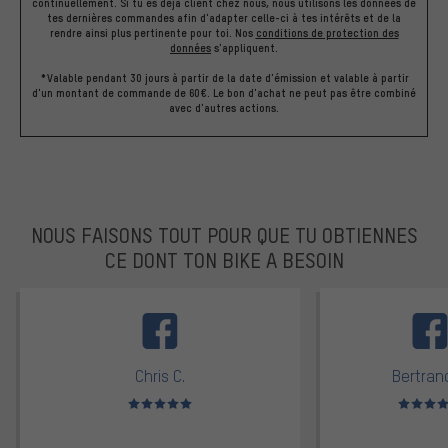
continuellement. Si tu es déjà client chez nous, nous utilisons les données de
tes dernières commandes afin d'adapter celle-ci à tes intérêts et de la
rendre ainsi plus pertinente pour toi.
Nos
conditions de protection des
données
s'appliquent.
*Valable pendant 30 jours à partir de la date d'émission et valable à partir
d'un montant de commande de 60€. Le bon d'achat ne peut pas être combiné
avec d'autres actions.
NOUS FAISONS TOUT POUR QUE TU OBTIENNES
CE DONT TON BIKE A BESOIN
facebook
Chris C.
Bertrand
Note moyenne : 5 sur 5
Note moyen