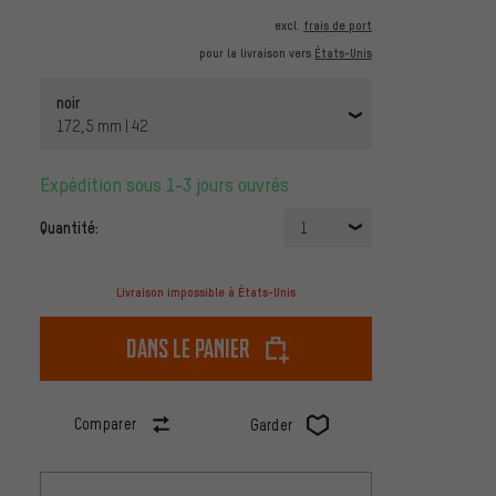
excl.
frais de port
pour la livraison vers
États-Unis
noir
172,5 mm | 42
Expédition sous 1-3 jours ouvrés
Quantité:
1
Livraison impossible à États-Unis
dans le panier
Comparer
Garder