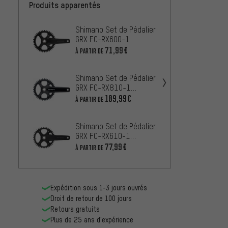
Produits apparentés
Shimano Set de Pédalier
Shiman
GRX FC-RX600-1
GRX F
Hollow
71,99€
À PARTIR DE
À PARTIR
Shimano Set de Pédalier
Shiman
GRX FC-RX810-1
GRX F
Hollowtech II
109,99€
À PARTIR DE
À PARTIR
Shimano Set de Pédalier
Shiman
GRX FC-RX610-1
GRX F
Hollowtech II
77,99€
À PARTIR DE
À PARTIR
Expédition sous 1-3 jours ouvrés
Droit de retour de 100 jours
Retours gratuits
Plus de 25 ans d'expérience