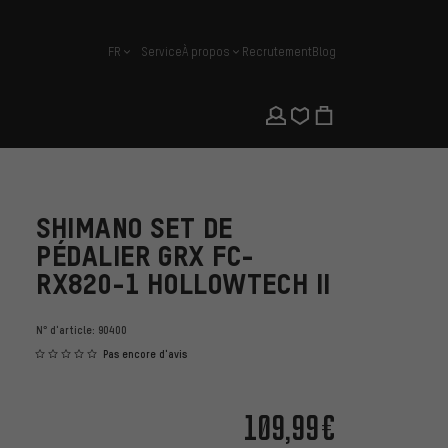
FR
Service
À propos
Recrutement
Blog
français
SHIMANO SET DE
PÉDALIER GRX FC-
RX820-1 HOLLOWTECH II
N° d'article:
90400
Pas encore d'avis
109,99€