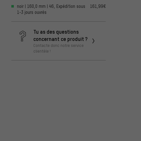
noir | 160,0 mm | 46, Expédition sous
161,99€
1-3 jours ouvrés
Tu as des questions
concernant ce produit ?
Contacte donc notre service
clientèle !