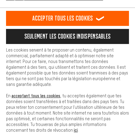
L'expérience d'achat est plus confortable. Ton expérience d'achat
est plus confortable. Avec les cookies de confort, nous
établissons des liens avec des plateformes de médias sociaux.
RÉSILIER LE CONTRAT
Communauté d'Aix-la-Chapelle
Accepter tous les cookies
Nous pouvons ainsi mettre à ta disposition d'autres contenus et
informations utiles. De plus, tu as la possibilité d'utiliser des
Programme d'affiliation
Mentions Légales
Protection des données
services supplémentaires qui te permettent de trouver plus
Seulement les cookies indispensables
facilement les bons produits. Par exemple, nous proposons une
Conditions générales de vente
Plateforme d'Alerte
fonction de chat qui permet de répondre rapidement et
facilement aux questions.
Reprise des batteries
Corepile
Paramètres de cookies
Les cookies servent à te proposer un contenu, également
commercial, parfaitement adapté et à optimiser notre site
Cookies de base
Modifier le contraste
internet. Pour ce faire, nous transmettons tes données
Les cookies de base garantissent que tu puisses utiliser les
également à des tiers, qui utilisent et traitent ces données. Il est
fonctions de notre site web.
Tous les prix s'entendent en euros (MwSt hors) plus les
également possible que tes données soient tranmises à des pays
tiers qui ne sont pas touchés par la législation européenne et
frais de port
États-Unis
pour la livraison vers
.
sans garantie adéquate.
acceptant tous les cookies
En
, tu acceptes également que tes
données soient transférées à et traitées dans des pays tiers. Tu
peux retirer ton consentement pour l'utilisation ultérieure de tes
données à tout moment. Notre site internet ne sera toutefois alors
pas optimisé, et certaines fonctionnalités ne seront pas
accessibles. Tu trouveras de plus amples informations
ici
concernant tes droits de révocation
.