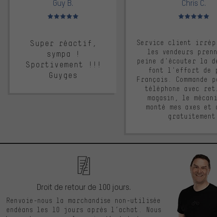
Guy B.
Chris C.
Note moyenne : 5 sur 5
Note moyenne : 
Super réactif,
Service client irrép
les vendeurs pren
sympa !
peine d'écouter la d
Sportivement !!!
font l'effort de 
Guyges
Français. Commande p
téléphone avec ret
magasin, le mécan
monté mes axes et 
gratuitement
Droit de retour de 100 jours.
Renvoie-nous la marchandise non-utilisée
endéans les 10 jours après l’achat. Nous