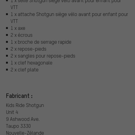
1 x selle Shotgun siège vélo avant pour enfant pour
VTT
1 x attache Shotgun siège vélo avant pour enfant pour
VTT
1 x axe
2 x écrous
1 x broche de serrage rapide
2 x repose-pieds
2 x sangles pour repose-pieds
1 x clef hexagonale
2 x clef plate
Fabricant :
Kids Ride Shotgun
Unit 4
9 Ashwood Ave.
Taupo 3330
Nouvelle-Zélande