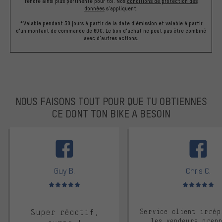
rendre ainsi plus pertinente pour toi.
Nos
conditions de protection des
données
s'appliquent.
*Valable pendant 30 jours à partir de la date d'émission et valable à partir
d'un montant de commande de 60€. Le bon d'achat ne peut pas être combiné
avec d'autres actions.
NOUS FAISONS TOUT POUR QUE TU OBTIENNES
CE DONT TON BIKE A BESOIN
facebook
Guy B.
Chris C.
Note moyenne : 5 sur 5
Note moyenne : 
Super réactif,
Service client irrép
les vendeurs pren