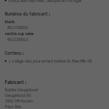
conçu aux Pays-Bas, fabriqué au Portugal
Numéros du fabricant :
black:
8012300020
vanilla cup cake:
8012300012
Contenu :
1 x siège vélo pour enfant bobike Go Maxi MIK-HD
Fabricant :
Bobike Vleugelboot
Vleugelboot 85
3991 CM Houten
Pays-Bas