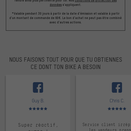
rendre ainsi plus pertinente pour toi.
Nos
conditions de protection des
données
s'appliquent.
*Valable pendant 30 jours à partir de la date d'émission et valable à partir
d'un montant de commande de 60€. Le bon d'achat ne peut pas être combiné
avec d'autres actions.
NOUS FAISONS TOUT POUR QUE TU OBTIENNES
CE DONT TON BIKE A BESOIN
facebook
Guy B.
Chris C.
Note moyenne : 5 sur 5
Note moyenne : 
Super réactif,
Service client irrép
les vendeurs pren