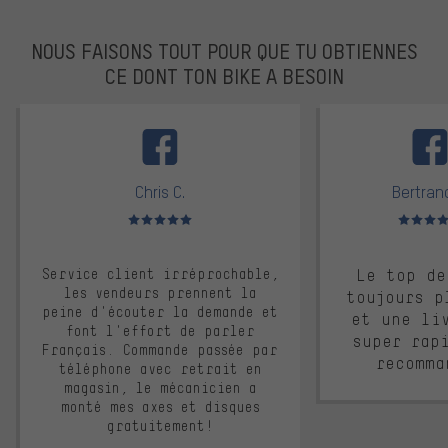
NOUS FAISONS TOUT POUR QUE TU OBTIENNES
CE DONT TON BIKE A BESOIN
facebook
Chris C.
Bertrand
Note moyenne : 5 sur 5
Note moyen
Service client irréprochable,
Le top de
les vendeurs prennent la
toujours p
peine d'écouter la demande et
et une li
font l'effort de parler
super rap
Français. Commande passée par
recomma
téléphone avec retrait en
magasin, le mécanicien a
monté mes axes et disques
gratuitement!