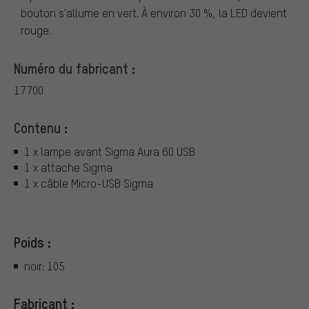
bouton s'allume en vert. À environ 30 %, la LED devient
rouge.
Numéro du fabricant :
17700
Contenu :
1 x lampe avant Sigma Aura 60 USB
1 x attache Sigma
1 x câble Micro-USB Sigma
Poids :
noir: 105
Fabricant :