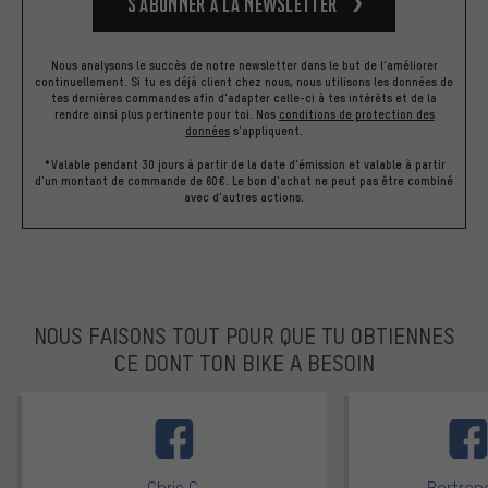
S’abonner à la newsletter
Nous analysons le succès de notre newsletter dans le but de l'améliorer
continuellement. Si tu es déjà client chez nous, nous utilisons les données de
tes dernières commandes afin d'adapter celle-ci à tes intérêts et de la
rendre ainsi plus pertinente pour toi.
Nos
conditions de protection des
données
s'appliquent.
*Valable pendant 30 jours à partir de la date d'émission et valable à partir
d'un montant de commande de 60€. Le bon d'achat ne peut pas être combiné
avec d'autres actions.
NOUS FAISONS TOUT POUR QUE TU OBTIENNES
CE DONT TON BIKE A BESOIN
facebook
Chris C.
Bertrand