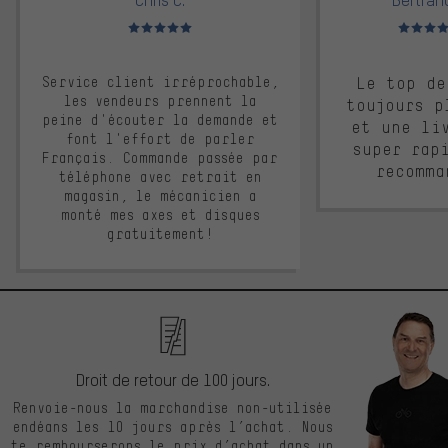
Note moyenne : 5 sur 5
Note moyen
Service client irréprochable,
Le top de
les vendeurs prennent la
toujours p
peine d'écouter la demande et
et une li
font l'effort de parler
super rap
Français. Commande passée par
recomma
téléphone avec retrait en
magasin, le mécanicien a
monté mes axes et disques
gratuitement!
Droit de retour de 100 jours.
Renvoie-nous la marchandise non-utilisée
endéans les 10 jours après l’achat. Nous
te rembourserons le prix d’achat dans un