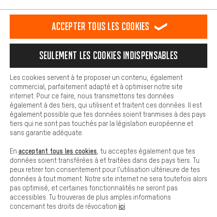
L'expérience d'achat est plus confortable. Ton expérience d'achat
est plus confortable. Avec les cookies de confort, nous
établissons des liens avec des plateformes de médias sociaux.
RÉSILIER LE CONTRAT
Communauté d'Aix-la-Chapelle
Accepter tous les cookies
Nous pouvons ainsi mettre à ta disposition d'autres contenus et
informations utiles. De plus, tu as la possibilité d'utiliser des
Programme d'affiliation
Mentions Légales
Protection des données
services supplémentaires qui te permettent de trouver plus
Seulement les cookies indispensables
facilement les bons produits. Par exemple, nous proposons une
Conditions générales de vente
Plateforme d'Alerte
fonction de chat qui permet de répondre rapidement et
facilement aux questions.
Reprise des batteries
Corepile
Paramètres de cookies
Les cookies servent à te proposer un contenu, également
commercial, parfaitement adapté et à optimiser notre site
Cookies de base
Modifier le contraste
internet. Pour ce faire, nous transmettons tes données
Les cookies de base garantissent que tu puisses utiliser les
également à des tiers, qui utilisent et traitent ces données. Il est
fonctions de notre site web.
Tous les prix s'entendent en euros (MwSt hors) plus les
également possible que tes données soient tranmises à des pays
tiers qui ne sont pas touchés par la législation européenne et
frais de port
États-Unis
pour la livraison vers
.
sans garantie adéquate.
acceptant tous les cookies
En
, tu acceptes également que tes
données soient transférées à et traitées dans des pays tiers. Tu
peux retirer ton consentement pour l'utilisation ultérieure de tes
données à tout moment. Notre site internet ne sera toutefois alors
pas optimisé, et certaines fonctionnalités ne seront pas
accessibles. Tu trouveras de plus amples informations
ici
concernant tes droits de révocation
.