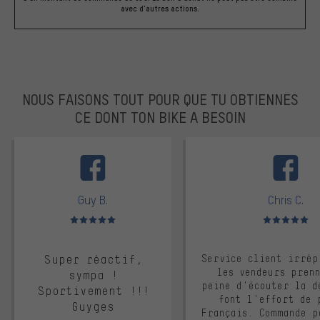
avec d'autres actions.
NOUS FAISONS TOUT POUR QUE TU OBTIENNES
CE DONT TON BIKE A BESOIN
facebook
Guy B.
Chris C.
Note moyenne : 5 sur 5
Note moyenne : 
Super réactif,
Service client irrép
les vendeurs pren
sympa !
peine d'écouter la d
Sportivement !!!
font l'effort de 
Guyges
Français. Commande p