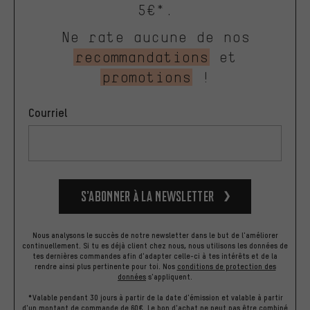
5€*.
Ne rate aucune de nos
recommandations
et
promotions
!
Courriel
S’abonner à la newsletter
Nous analysons le succès de notre newsletter dans le but de l'améliorer
continuellement. Si tu es déjà client chez nous, nous utilisons les données de
tes dernières commandes afin d'adapter celle-ci à tes intérêts et de la
rendre ainsi plus pertinente pour toi.
Nos
conditions de protection des
données
s'appliquent.
*Valable pendant 30 jours à partir de la date d'émission et valable à partir
d'un montant de commande de 60€. Le bon d'achat ne peut pas être combiné