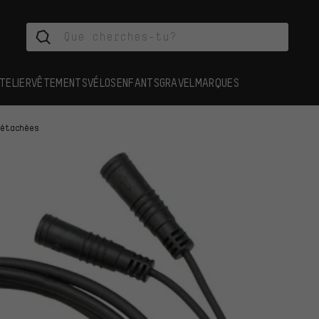
TELIER
VÊTEMENTS
VÉLOS
ENFANTS
GRAVEL
MARQUES
détachées