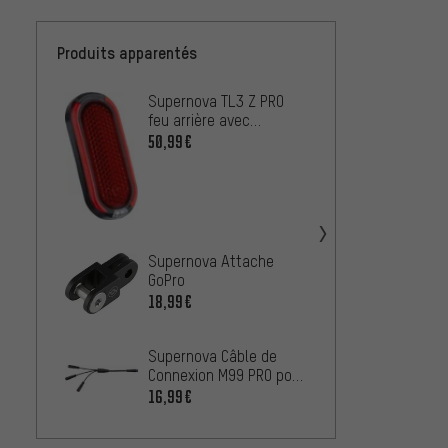
Produits apparentés
Supernova TL3 Z PRO
Super
feu arrière avec
Conne
approbation StVZO
Power
50,99€
13,99
pour 
Super
Multir
3
12,99
Supernova Attache
GoPro
Super
18,99€
Adapte
12,99
Supernova Câble de
Connexion M99 PRO pour
Freins Magura MTe
16,99€