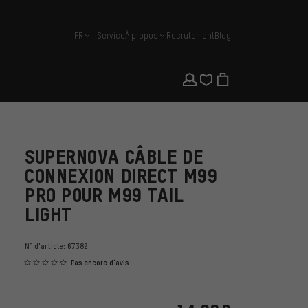
FR
Service
À propos
Recrutement
Blog
français
SUPERNOVA CÂBLE DE
CONNEXION DIRECT M99
PRO POUR M99 TAIL
LIGHT
N° d'article:
67382
Pas encore d'avis