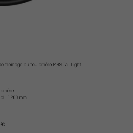
e freinage au feu arrière M99 Tail Light
arrière
pal : 1200 mm
 45