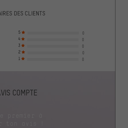
IRES DES CLIENTS
5
0
4
0
3
0
2
0
1
0
AVIS COMPTE
le premier à
r ton avis !