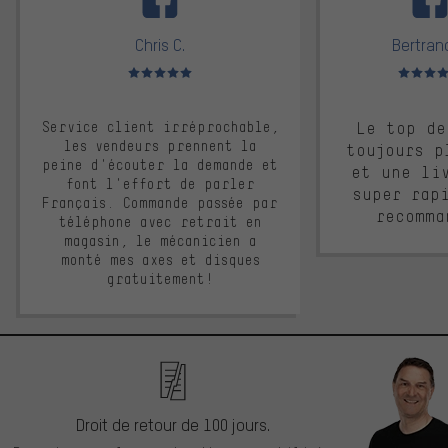
Chris C.
Bertrand
Note moyenne : 5 sur 5
Note moyen
Service client irréprochable,
Le top de
les vendeurs prennent la
toujours p
peine d'écouter la demande et
et une li
font l'effort de parler
super rap
Français. Commande passée par
recomma
téléphone avec retrait en
magasin, le mécanicien a
monté mes axes et disques
gratuitement!
Droit de retour de 100 jours.