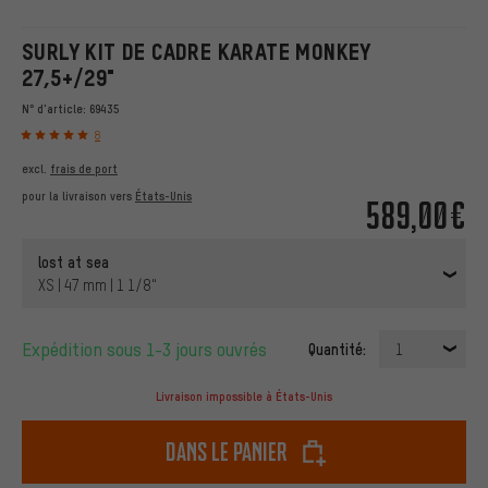
SURLY KIT DE CADRE KARATE MONKEY
27,5+/29"
N° d'article:
69435
8
excl.
frais de port
pour la livraison vers
États-Unis
589,00€
lost at sea
XS | 47 mm | 1 1/8"
Expédition sous 1-3 jours ouvrés
Quantité:
1
Livraison impossible à États-Unis
dans le panier