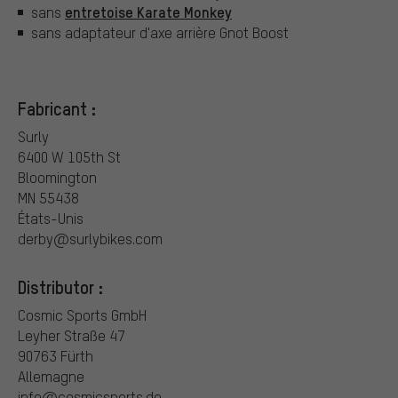
entretoise Karate Monkey
sans
sans adaptateur d'axe arrière Gnot Boost
Fabricant :
Surly
6400 W 105th St
Bloomington
MN 55438
États-Unis
derby@surlybikes.com
Distributor :
Cosmic Sports GmbH
Leyher Straße 47
90763 Fürth
Allemagne
info@cosmicsports.de