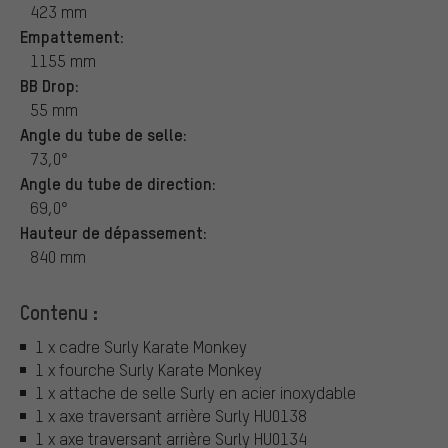
423 mm
Empattement:
1155 mm
BB Drop:
55 mm
Angle du tube de selle:
73,0°
Angle du tube de direction:
69,0°
Hauteur de dépassement:
840 mm
Contenu :
1 x cadre Surly Karate Monkey
1 x fourche Surly Karate Monkey
1 x attache de selle Surly en acier inoxydable
1 x axe traversant arrière Surly HU0138
1 x axe traversant arrière Surly HU0134