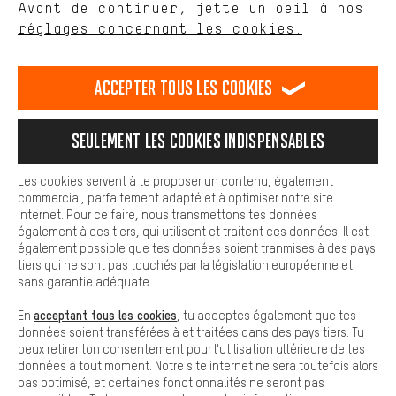
Avant de continuer, jette un oeil à nos
Plus de confort
FR
EN
DE
ES
français
english
Deutsch
español
réglages concernant les cookies.
L'expérience d'achat est plus confortable. Ton expérience d'achat
est plus confortable. Avec les cookies de confort, nous
établissons des liens avec des plateformes de médias sociaux.
RÉSILIER LE CONTRAT
Communauté d'Aix-la-Chapelle
Accepter tous les cookies
Nous pouvons ainsi mettre à ta disposition d'autres contenus et
informations utiles. De plus, tu as la possibilité d'utiliser des
Programme d'affiliation
Mentions Légales
Protection des données
services supplémentaires qui te permettent de trouver plus
Seulement les cookies indispensables
facilement les bons produits. Par exemple, nous proposons une
Conditions générales de vente
Plateforme d'Alerte
fonction de chat qui permet de répondre rapidement et
facilement aux questions.
Reprise des batteries
Corepile
Paramètres de cookies
Les cookies servent à te proposer un contenu, également
commercial, parfaitement adapté et à optimiser notre site
Cookies de base
Modifier le contraste
internet. Pour ce faire, nous transmettons tes données
Les cookies de base garantissent que tu puisses utiliser les
également à des tiers, qui utilisent et traitent ces données. Il est
fonctions de notre site web.
Tous les prix s'entendent en euros (MwSt hors) plus les
également possible que tes données soient tranmises à des pays
tiers qui ne sont pas touchés par la législation européenne et
frais de port
États-Unis
pour la livraison vers
.
sans garantie adéquate.
acceptant tous les cookies
En
, tu acceptes également que tes
données soient transférées à et traitées dans des pays tiers. Tu
peux retirer ton consentement pour l'utilisation ultérieure de tes
données à tout moment. Notre site internet ne sera toutefois alors
pas optimisé, et certaines fonctionnalités ne seront pas