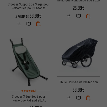
Remorque Monoplace àpd 2018
Croozer Support de Siège pour
25,99€
Remorques pour Enfants
53,99€
À PARTIR DE
Thule Housse de Protection
58,99€
Note moyenne : 5 sur 5 d'après 2 avis
(2)
Croozer Siège Bébé pour
Remorque Kid àpd 2014
Collection Kraams