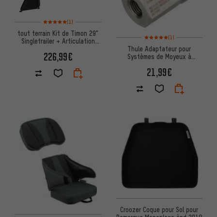
Note moyenne : 5 sur 5 d'après 1 avis
(1)
tout terrain Kit de Timon 29"
Note moyenne : 5 sur 5 d'après
(1)
Singletrailer + Articulation
Thule Adaptateur pour
Ondulée + Câble Sécurité
226,99€
Systèmes de Moyeux à
Vitesses Intégrées
21,99€
Croozer Coque pour Sol pour