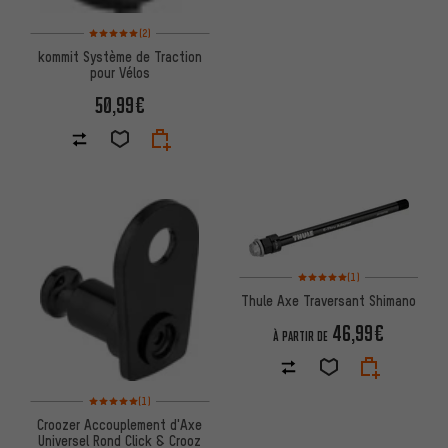
Note moyenne : 5 sur 5 d'après 2 avis
(2)
kommit Système de Traction
pour Vélos
50,99€
Note moyenne : 5 sur 5 d'après
(1)
Thule Axe Traversant Shimano
46,99€
À PARTIR DE
Note moyenne : 5 sur 5 d'après 1 avis
(1)
Croozer Accouplement d'Axe
Universel Rond Click & Crooz