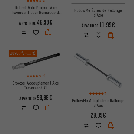
(9)
Robert Axle Project Axe
FollowMe Écrou de Rallonge
Traversant pour Remorque de
d'Axe
Largeur 142 et 148 mm
46,99€
À PARTIR DE
11,99€
À PARTIR DE
JUSQU’À
-11 %
Note moyenne : 4 sur 5 d'après 2 avis
(2)
Croozer Accouplement Axe
Traversant XL
Note moyenne : 5 sur 5 d'après
(1)
53,99€
À PARTIR DE
FollowMe Adaptateur Rallonge
d'Axe
20,99€