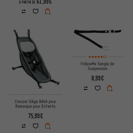
61,99€
À PARTIR DE
Note moyenne : 5 sur 5 d'après
(1)
FollowMe Sangle de
Suspension
8,99€
Croozer Siège Bébé pour
Remorque pour Enfants
75,99€