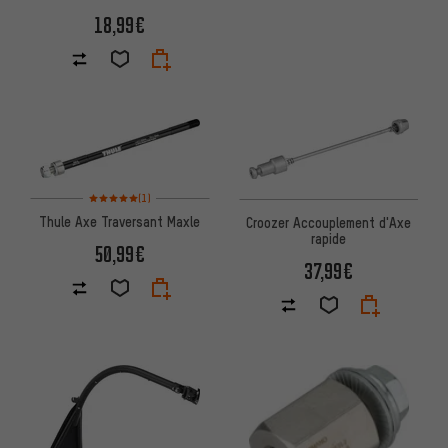
18,99€
Note moyenne : 5 sur 5 d'après 1 avis
(1)
Thule Axe Traversant Maxle
Croozer Accouplement d'Axe
rapide
50,99€
37,99€