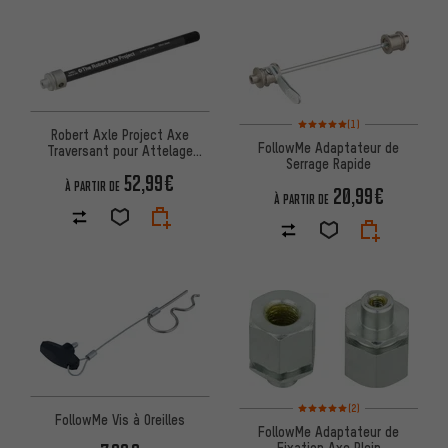
Note moyenne : 5 sur 5 d'après
(1)
Robert Axle Project Axe
FollowMe Adaptateur de
Traversant pour Attelage
Serrage Rapide
Tandem FollowMe
52,99€
À PARTIR DE
20,99€
À PARTIR DE
Note moyenne : 5 sur 5 d'après
(2)
FollowMe Vis à Oreilles
FollowMe Adaptateur de
Fixation Axe Plein