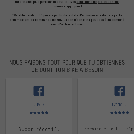
rendre ainsi plus pertinente pour toi.
Nos
conditions de protection des
données
s'appliquent.
*Valable pendant 30 jours à partir de la date d'émission et valable à partir
d'un montant de commande de 60€. Le bon d'achat ne peut pas être combiné
avec d'autres actions.
NOUS FAISONS TOUT POUR QUE TU OBTIENNES
CE DONT TON BIKE A BESOIN
facebook
Guy B.
Chris C.
Note moyenne : 5 sur 5
Note moyenne : 
Super réactif,
Service client irrép