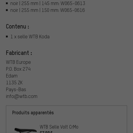
noir | 255 mm | 145 mm: W065-0613
noir | 255 mm | 150 mm: W065-0616
Contenu :
1 x selle WTB Koda
Fabricant :
WTB Europe
P.O. Box 274
Edam
1135 ZK
Pays-Bas
info@wtb.com
Produits apparentés
WTB Selle Volt CrMo