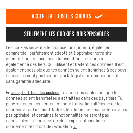
L'expérience d'achat est plus confortable. Ton expérience d'achat
est plus confortable. Avec les cookies de confort, nous
établissons des liens avec des plateformes de médias sociaux.
RÉSILIER LE CONTRAT
Communauté d'Aix-la-Chapelle
Accepter tous les cookies
Nous pouvons ainsi mettre à ta disposition d'autres contenus et
informations utiles. De plus, tu as la possibilité d'utiliser des
Programme d'affiliation
Mentions Légales
Protection des données
services supplémentaires qui te permettent de trouver plus
Seulement les cookies indispensables
facilement les bons produits. Par exemple, nous proposons une
Conditions générales de vente
Plateforme d'Alerte
fonction de chat qui permet de répondre rapidement et
facilement aux questions.
Reprise des batteries
Corepile
Paramètres de cookies
Les cookies servent à te proposer un contenu, également
commercial, parfaitement adapté et à optimiser notre site
Cookies de base
Modifier le contraste
internet. Pour ce faire, nous transmettons tes données
Les cookies de base garantissent que tu puisses utiliser les
également à des tiers, qui utilisent et traitent ces données. Il est
fonctions de notre site web.
Tous les prix s'entendent en euros (MwSt hors) plus les
également possible que tes données soient tranmises à des pays
tiers qui ne sont pas touchés par la législation européenne et
frais de port
États-Unis
pour la livraison vers
.
sans garantie adéquate.
acceptant tous les cookies
En
, tu acceptes également que tes
données soient transférées à et traitées dans des pays tiers. Tu
peux retirer ton consentement pour l'utilisation ultérieure de tes
données à tout moment. Notre site internet ne sera toutefois alors
pas optimisé, et certaines fonctionnalités ne seront pas
accessibles. Tu trouveras de plus amples informations
ici
concernant tes droits de révocation
.