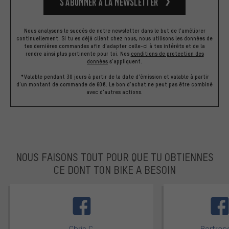
S’abonner à la newsletter
Nous analysons le succès de notre newsletter dans le but de l'améliorer
continuellement. Si tu es déjà client chez nous, nous utilisons les données de
tes dernières commandes afin d'adapter celle-ci à tes intérêts et de la
rendre ainsi plus pertinente pour toi.
Nos
conditions de protection des
données
s'appliquent.
*Valable pendant 30 jours à partir de la date d'émission et valable à partir
d'un montant de commande de 60€. Le bon d'achat ne peut pas être combiné
avec d'autres actions.
NOUS FAISONS TOUT POUR QUE TU OBTIENNES
CE DONT TON BIKE A BESOIN
facebook
Chris C.
Bertrand