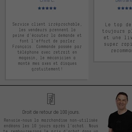
Note moyenne : 5 sur 5
Note moyen
Service client irréprochable,
Le top de
les vendeurs prennent la
toujours p
peine d'écouter la demande et
et une li
font l'effort de parler
super rap
Français. Commande passée par
recomma
téléphone avec retrait en
magasin, le mécanicien a
monté mes axes et disques
gratuitement!
Droit de retour de 100 jours.
Renvoie-nous la marchandise non-utilisée
endéans les 10 jours après l’achat. Nous
te rembourserons le prix d’achat dans un