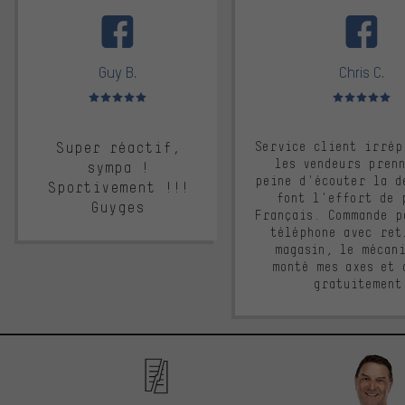
facebook
Guy B.
Chris C.
Note moyenne : 5 sur 5
Note moyenne : 
Super réactif,
Service client irrép
les vendeurs pren
sympa !
peine d'écouter la d
Sportivement !!!
font l'effort de 
Guyges
Français. Commande p
téléphone avec ret
magasin, le mécan
monté mes axes et 
gratuitement