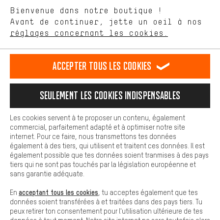
aider à améliorer notre site Internet et la gamme de produits que
Langue"
Bienvenue dans notre boutique !
nous proposons grâce à ton comportement d'achat.
Avant de continuer, jette un oeil à nos
Plus de confort
FR
EN
DE
ES
français
english
Deutsch
español
réglages concernant les cookies.
L'expérience d'achat est plus confortable. Ton expérience d'achat
est plus confortable. Avec les cookies de confort, nous
établissons des liens avec des plateformes de médias sociaux.
RÉSILIER LE CONTRAT
Communauté d'Aix-la-Chapelle
Accepter tous les cookies
Nous pouvons ainsi mettre à ta disposition d'autres contenus et
informations utiles. De plus, tu as la possibilité d'utiliser des
Programme d'affiliation
Mentions Légales
Protection des données
services supplémentaires qui te permettent de trouver plus
Seulement les cookies indispensables
facilement les bons produits. Par exemple, nous proposons une
Conditions générales de vente
Plateforme d'Alerte
fonction de chat qui permet de répondre rapidement et
facilement aux questions.
Reprise des batteries
Corepile
Paramètres de cookies
Les cookies servent à te proposer un contenu, également
commercial, parfaitement adapté et à optimiser notre site
Cookies de base
Modifier le contraste
internet. Pour ce faire, nous transmettons tes données
Les cookies de base garantissent que tu puisses utiliser les
également à des tiers, qui utilisent et traitent ces données. Il est
fonctions de notre site web.
Tous les prix s'entendent en euros (MwSt hors) plus les
également possible que tes données soient tranmises à des pays
tiers qui ne sont pas touchés par la législation européenne et
frais de port
États-Unis
pour la livraison vers
.
sans garantie adéquate.
acceptant tous les cookies
En
, tu acceptes également que tes
données soient transférées à et traitées dans des pays tiers. Tu
peux retirer ton consentement pour l'utilisation ultérieure de tes