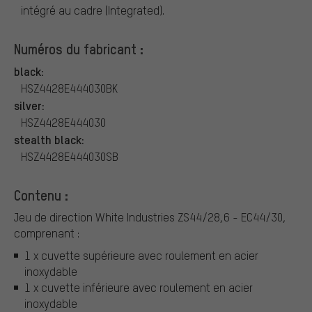
intégré au cadre (Integrated).
Numéros du fabricant :
black:
HSZ4428E444030BK
silver:
HSZ4428E444030
stealth black:
HSZ4428E444030SB
Contenu :
Jeu de direction White Industries ZS44/28,6 - EC44/30,
comprenant :
1 x cuvette supérieure avec roulement en acier
inoxydable
1 x cuvette inférieure avec roulement en acier
inoxydable