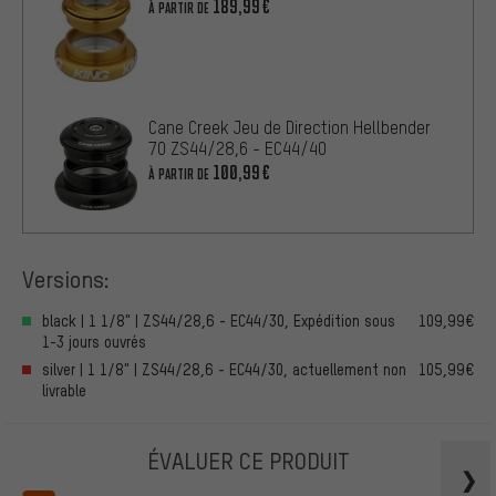
GripLock
189,99€
À PARTIR DE
Cane Creek Jeu de Direction Hellbender
70 ZS44/28,6 - EC44/40
100,99€
À PARTIR DE
Versions:
black | 1 1/8" | ZS44/28,6 - EC44/30, Expédition sous
109,99€
1-3 jours ouvrés
silver | 1 1/8" | ZS44/28,6 - EC44/30, actuellement non
105,99€
livrable
ÉVALUER CE PRODUIT