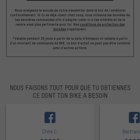
Nous analysons le succès de notre newsletter dans le but de l'améliorer
continuellement. Si tu es déjà client chez nous, nous utilisons les données de
tes dernières commandes afin d'adapter celle-ci à tes intérêts et de la
rendre ainsi plus pertinente pour toi.
Nos
conditions de protection des
données
s'appliquent.
*Valable pendant 30 jours à partir de la date d'émission et valable à partir
d'un montant de commande de 60€. Le bon d'achat ne peut pas être combiné
avec d'autres actions.
NOUS FAISONS TOUT POUR QUE TU OBTIENNES
CE DONT TON BIKE A BESOIN
facebook
Chris C.
Bertrand
Note moyenne : 5 sur 5
Note moyen