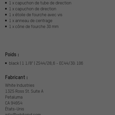
1 x capuchon de tube de direction
1 x capuchon de direction
1 x étoile de fourche avec vis
1 x anneau de centrage
1 x cône de fourche 30 mm
Poids :
black | 1 1/8" | ZS44/28,6 - EC44/30: 106
Fabricant :
White Industries
1325 Ross St. Suite A
Petaluma
CA 94954
États-Unis
info@whiteind.com