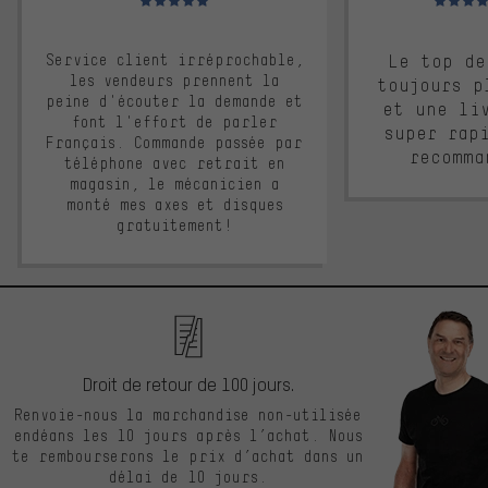
Service client irréprochable,
Le top de
les vendeurs prennent la
toujours p
peine d'écouter la demande et
et une li
font l'effort de parler
super rap
Français. Commande passée par
recomma
téléphone avec retrait en
magasin, le mécanicien a
monté mes axes et disques
gratuitement!
Droit de retour de 100 jours.
Renvoie-nous la marchandise non-utilisée
endéans les 10 jours après l’achat. Nous
te rembourserons le prix d’achat dans un
délai de 10 jours.