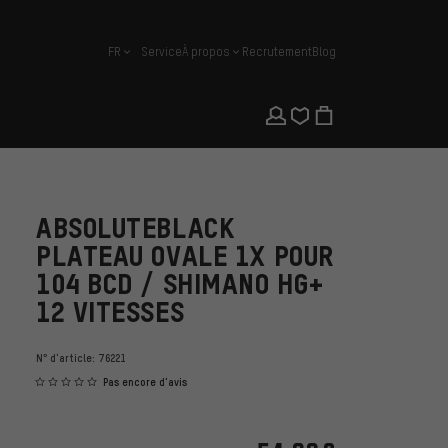
FR
Service
À propos
Recrutement
Blog
français
ABSOLUTEBLACK
PLATEAU OVALE 1X POUR
104 BCD / SHIMANO HG+
12 VITESSES
N° d'article:
76221
Pas encore d'avis