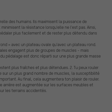
relle des humains. Ils maximisent la puissance de
nimisent la résistance lorsqu'elle ne l'est pas. Ainsi,
pédaler plus facilement et de rester plus détendu dans
 rond » avec un plateau ovale qu'avec un plateau rond.
ovales engagent plus de groupes de muscles - mais
l du pédalage est donc réparti sur une plus grande masse
estent plus fraîches et plus détendues. 2. Tu peux rouler
ge sur un plus grand nombre de muscles, la susceptibilité
portant. Au final, cela augmentera ton plaisir de rouler.
roue arrière est augmentée sur les surfaces meubles et
ur les terrains accidentés.