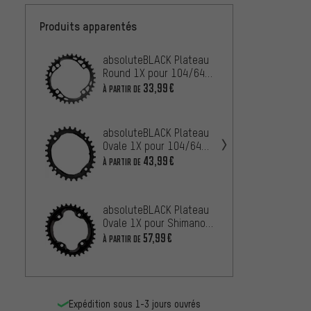
Produits apparentés
absoluteBLACK Plateau
Wolf 
Round 1X pour 104/64
Platea
BCD
BCD po
33,99€
56,99
À PARTIR DE
Shiman
absol
absoluteBLACK Plateau
Ovale 
Ovale 1X pour 104/64
XT M8
BCD
56,99
43,99€
À PARTIR DE
Wolf 
absoluteBLACK Plateau
Platea
Ovale 1X pour Shimano
Chaîn
53,99
XT M8000 / SLX M7000
57,99€
À PARTIR DE
vitess
/ HG+ 12 vitesses
Expédition sous 1-3 jours ouvrés