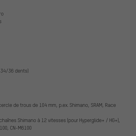
ro
s
(34/36 dents)
 cercle de trous de 104 mm, p.ex. Shimano, SRAM, Race
haînes Shimano à 12 vitesses (pour Hyperglide+ / HG+),
7100, CN-M6100