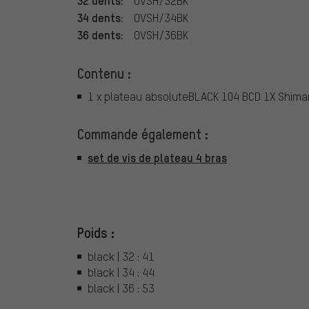
OVSH/32BK
34 dents:
OVSH/34BK
36 dents:
OVSH/36BK
Contenu :
1 x plateau absoluteBLACK 104 BCD 1X Shima
Commande également :
set de vis de plateau 4 bras
Poids :
black | 32 : 41
black | 34 : 44
black | 36 : 53