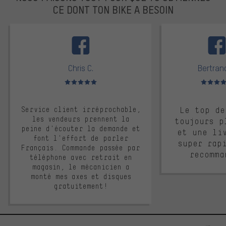
CE DONT TON BIKE A BESOIN
facebook
Chris C.
Bertrand
Note moyenne : 5 sur 5
Note moyen
Service client irréprochable,
Le top de
les vendeurs prennent la
toujours p
peine d'écouter la demande et
et une li
font l'effort de parler
super rap
Français. Commande passée par
recomma
téléphone avec retrait en
magasin, le mécanicien a
monté mes axes et disques
gratuitement!