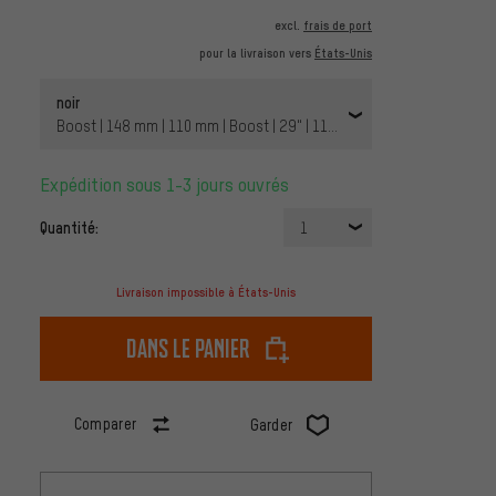
excl.
frais de port
pour la livraison vers
États-Unis
noir
Boost | 148 mm | 110 mm | Boost | 29" | 110 mm | SRAM XD | 110 mm
Expédition sous 1-3 jours ouvrés
Quantité:
1
Livraison impossible à États-Unis
dans le panier
Comparer
Garder