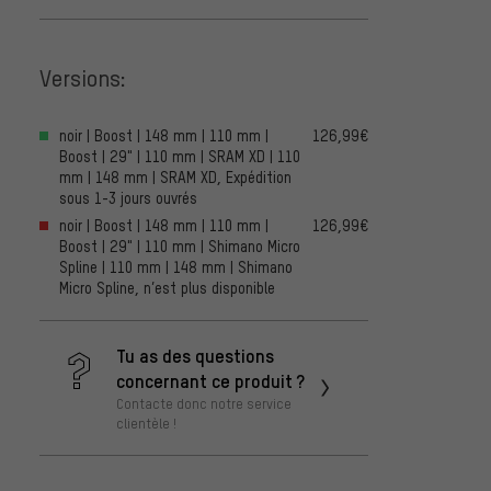
Versions:
noir | Boost | 148 mm | 110 mm |
126,99€
Boost | 29" | 110 mm | SRAM XD | 110
mm | 148 mm | SRAM XD, Expédition
sous 1-3 jours ouvrés
noir | Boost | 148 mm | 110 mm |
126,99€
Boost | 29" | 110 mm | Shimano Micro
Spline | 110 mm | 148 mm | Shimano
Micro Spline, n’est plus disponible
Tu as des questions
concernant ce produit ?
Contacte donc notre service
clientèle !