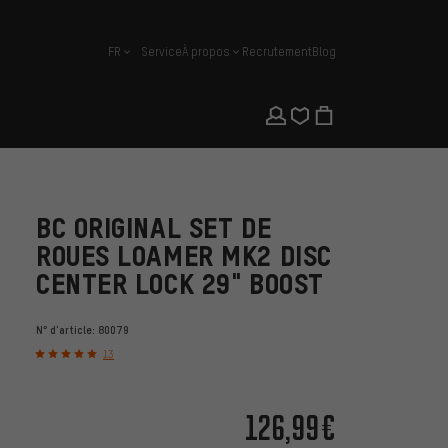
FR
Service
À propos
Recrutement
Blog
français
BC ORIGINAL SET DE
ROUES LOAMER MK2 DISC
CENTER LOCK 29" BOOST
N° d'article:
80079
13
126,99€