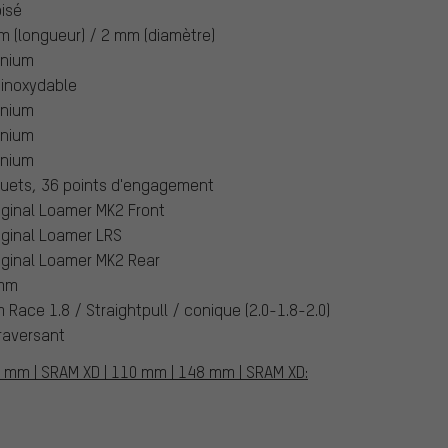
isé
 (longueur) / 2 mm (diamètre)
inium
 inoxydable
inium
inium
inium
quets, 36 points d'engagement
iginal Loamer MK2 Front
iginal Loamer LRS
iginal Loamer MK2 Rear
mm
 Race 1.8 / Straightpull / conique (2.0-1.8-2.0)
raversant
10 mm | SRAM XD | 110 mm | 148 mm | SRAM XD: