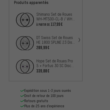
Produits apparentés
Shimano Set de Roues
Shima
WH-MT500-CL-B / WH-
WH-MT
MT501-CL-B Disc Center
Center
117,99€
147,9
À PARTIR DE
Lock 29"
DT Swiss Set de Roues
Mavic 
HE 1800 SPLINE 23 Disc
Crossm
Center Lock 29"
29" Bo
209,99€
À PARTIR
Hope Set de Roues Pro
Shima
5 + Fortus 30 SC Disc
MT620-
Center Lock 29" Boost
Lock 2
339,00€
À PARTIR
Expédition sous 1-3 jours ouvrés
Droit de retour de 100 jours
Retours gratuits
Plus de 25 ans d'expérience