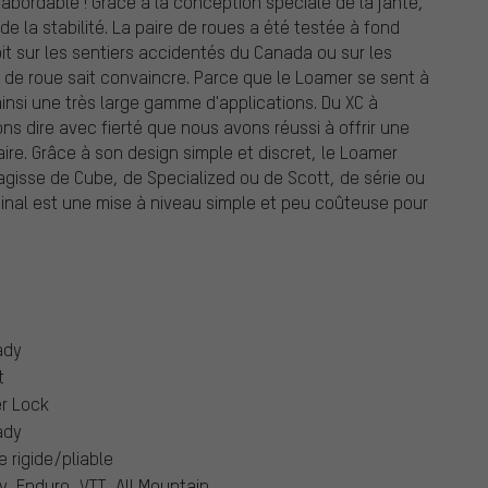
s abordable ! Grâce à la conception spéciale de la jante,
de la stabilité. La paire de roues a été testée à fond
soit sur les sentiers accidentés du Canada ou sur les
re de roue sait convaincre. Parce que le Loamer se sent à
ainsi une très large gamme d'applications. Du XC à
ons dire avec fierté que nous avons réussi à offrir une
aire. Grâce à son design simple et discret, le Loamer
'agisse de Cube, de Specialized ou de Scott, de série ou
ginal est une mise à niveau simple et peu coûteuse pour
ady
t
r Lock
ady
e rigide/pliable
y, Enduro, VTT, All Mountain