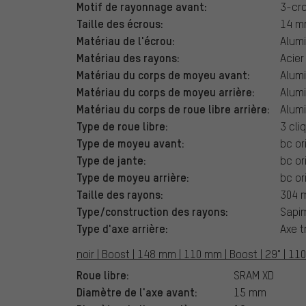
Motif de rayonnage avant:
3-cro
Taille des écrous:
14 mm
Matériau de l'écrou:
Alum
Matériau des rayons:
Acier
Matériau du corps de moyeu avant:
Alum
Matériau du corps de moyeu arrière:
Alum
Matériau du corps de roue libre arrière:
Alum
Type de roue libre:
3 cli
Type de moyeu avant:
bc or
Type de jante:
bc or
Type de moyeu arrière:
bc or
Taille des rayons:
304 
Type/construction des rayons:
Sapim
Type d'axe arrière:
Axe t
noir | Boost | 148 mm | 110 mm | Boost | 29" | 1
Roue libre:
SRAM XD
Diamètre de l'axe avant:
15 mm