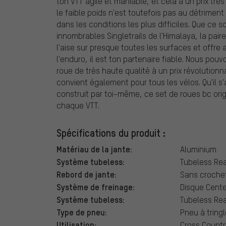
ton VTT agile et maniable, et cela à un prix trè
le faible poids n'est toutefois pas au détriment 
dans les conditions les plus difficiles. Que ce 
innombrables Singletrails de l'Himalaya, la pai
l'aise sur presque toutes les surfaces et offre 
l'enduro, il est ton partenaire fiable. Nous pouv
roue de très haute qualité à un prix révolutionn
convient également pour tous les vélos. Qu'il s
construit par toi-même, ce set de roues bc ori
chaque VTT.
Spécifications du produit :
Matériau de la jante:
Aluminium
Système tubeless:
Tubeless Re
Rebord de jante:
Sans croche
Système de freinage:
Disque Cente
Système tubeless:
Tubeless Re
Type de pneu:
Pneu à tringl
Utilisation:
Cross Countr