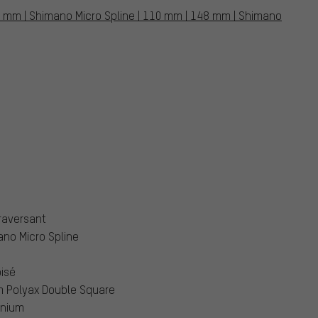
110 mm | Shimano Micro Spline | 110 mm | 148 mm | Shimano
raversant
no Micro Spline
isé
m Polyax Double Square
inium