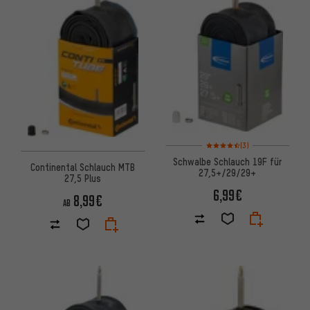
Bewertungen: 4,5 von 5 basi
(3)
Schwalbe Schlauch 19F für
Continental Schlauch MTB
27,5+/29/29+
27,5 Plus
6,99€
8,99€
AB