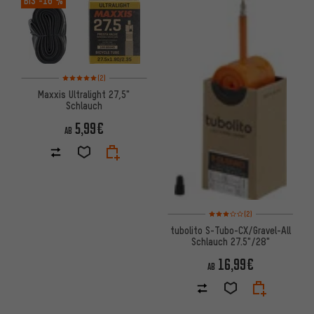
Bewertungen: 5 von 5 basierend auf 2 Bewertungen
(2)
Maxxis Ultralight 27,5"
Schlauch
5,99€
AB
Bewertungen: 3 von 5 basier
(2)
tubolito S-Tubo-CX/Gravel-All
Schlauch 27.5"/28"
16,99€
AB