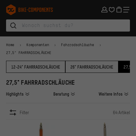
Zur Hauptnavigation springen
Zur Kategorienavigation springen
Zum Inhalt springen
Zu Marken und Newsletter springen
Zur Fußzeile springen
bike-components.de Startseite
Home
Komponenten
Fahrradschläuche
27,5" FAHRRADSCHLÄUCHE
12-24" FAHRRADSCHLÄUCHE
26" FAHRRADSCHLÄUCHE
27,5"
27,5" FAHRRADSCHLÄUCHE
Highlights
Beratung
Weitere Infos
Filter
64 Artikel
ARTIKEL