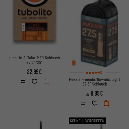
tubolito S-Tubo-MTB Schlauch
27,5"/29"
22,99€
Bewertungen: 5 von 5 basier
(1)
Maxxis Freeride/Downhill Light
27,5" Schlauch
8,99€
AB
SCHNELL VERGRIFFEN