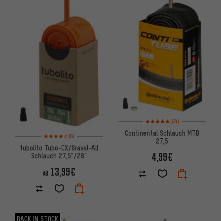
Bewertungen: 5 von 5 basier
(24)
Continental Schlauch MTB
Bewertungen: 4 von 5 basierend auf 6 Bewertungen
(6)
27,5
tubolito Tubo-CX/Gravel-All
4,99€
Schlauch 27,5"/28"
13,99€
AB
BACK IN STOCK