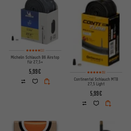
Bewertungen: 5 von 5 basierend auf 1 Bewertungen
(1)
Michelin Schlauch B6 Airstop
für 27,5+
5,99€
Bewertungen: 5 von 5 basier
(5)
Continental Schlauch MTB
27,5 Light
5,99€