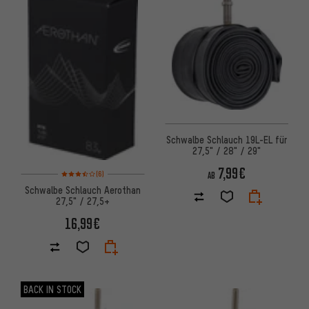
Schwalbe Schlauch 19L-EL für
27,5" / 28" / 29"
7,99€
Bewertungen: 3,5 von 5 basierend auf 6 Bewertungen
(6)
AB
Schwalbe Schlauch Aerothan
27,5" / 27,5+
16,99€
BACK IN STOCK