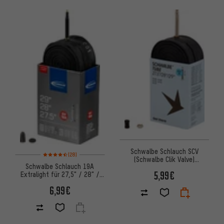
Schwalbe Schlauch SCV
Bewertungen: 4,5 von 5 basierend auf 28 Bewertungen
(28)
(Schwalbe Clik Valve)
Schwalbe Schlauch 19A
27,5"/28"/29"
5,99€
Extralight für 27,5" / 28" /
29"
6,99€