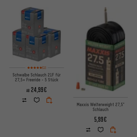
Bewertungen: 5 von 5 basierend auf 1 Bewertungen
(1)
Schwalbe Schlauch 21F für
27,5+ Freeride - 5 Stück
24,99€
AB
Maxxis Welterweight 27,5"
Schlauch
5,99€