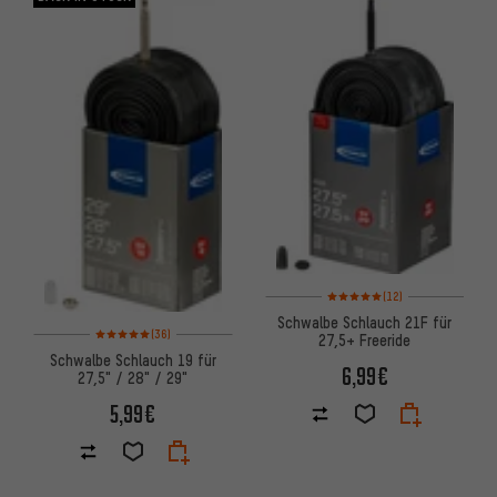
Bewertungen: 5 von 5 basiere
(12)
Schwalbe Schlauch 21F für
Bewertungen: 5 von 5 basierend auf 36 Bewertungen
(36)
27,5+ Freeride
Schwalbe Schlauch 19 für
6,99€
27,5" / 28" / 29"
5,99€