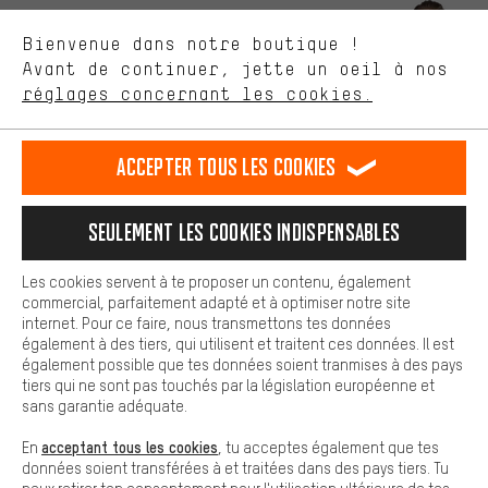
ça nous intéresse. Avec les cookies 'performance', tu peux nous
aider à améliorer notre site Internet et la gamme de produits que
Laisse-toi conseiller
Bienvenue dans notre boutique !
nous proposons grâce à ton comportement d'achat.
Avant de continuer, jette un oeil à nos
Plus de confort
réglages concernant les cookies.
Rappel Programmé
L'expérience d'achat est plus confortable. Ton expérience d'achat
est plus confortable. Avec les cookies de confort, nous
Formulaire de contact
établissons des liens avec des plateformes de médias sociaux.
Accepter tous les cookies
Nous pouvons ainsi mettre à ta disposition d'autres contenus et
informations utiles. De plus, tu as la possibilité d'utiliser des
Notre politique en matière de protection de la vie privée
services supplémentaires qui te permettent de trouver plus
Langue"
Seulement les cookies indispensables
facilement les bons produits. Par exemple, nous proposons une
fonction de chat qui permet de répondre rapidement et
FR
EN
DE
ES
facilement aux questions.
français
english
Deutsch
español
Les cookies servent à te proposer un contenu, également
commercial, parfaitement adapté et à optimiser notre site
Cookies de base
internet. Pour ce faire, nous transmettons tes données
Les cookies de base garantissent que tu puisses utiliser les
RÉSILIER LE CONTRAT
Communauté d'Aix-la-Chapelle
également à des tiers, qui utilisent et traitent ces données. Il est
fonctions de notre site web.
également possible que tes données soient tranmises à des pays
tiers qui ne sont pas touchés par la législation européenne et
Programme d'affiliation
Mentions Légales
Protection des données
sans garantie adéquate.
Conditions générales de vente
Plateforme d'Alerte
acceptant tous les cookies
En
, tu acceptes également que tes
données soient transférées à et traitées dans des pays tiers. Tu
Reprise des batteries
Corepile
Paramètres de cookies