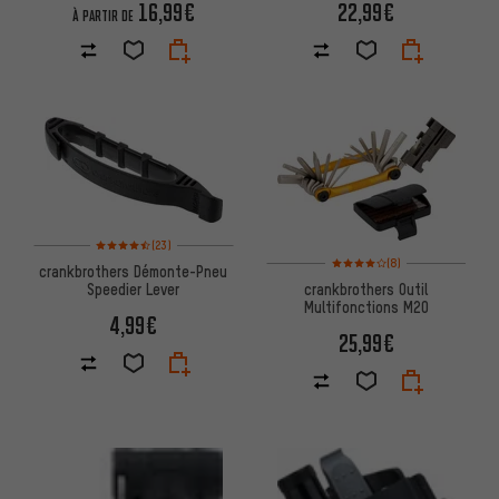
16,99€
22,99€
À PARTIR DE
Note moyenne : 4,5 sur 5 d'après 23 avis
(23)
Note moyenne : 4 sur 5 d'après
(8)
crankbrothers Démonte-Pneu
Speedier Lever
crankbrothers Outil
Multifonctions M20
4,99€
25,99€