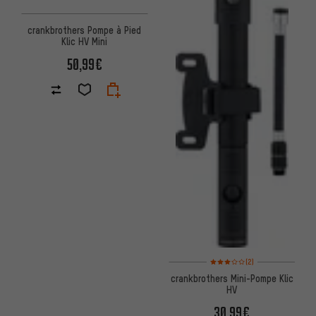
crankbrothers Pompe à Pied
Klic HV Mini
50,99€
Note moyenne : 3 sur 5 d'après
(2)
crankbrothers Mini-Pompe Klic
HV
30,99€