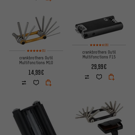
Note moyenne : 4,5 sur 5 d'aprè
(8)
Note moyenne : 5 sur 5 d'après 5 avis
(5)
crankbrothers Outil
Multifonctions F15
crankbrothers Outil
Multifonctions M10
29,99€
14,99€