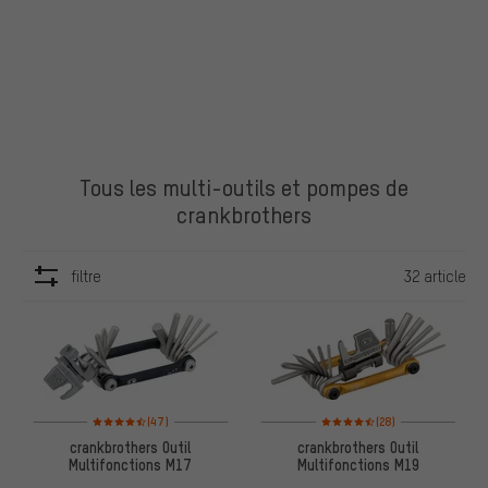
Tous les multi-outils et pompes de
crankbrothers
filtre
32 article
ARTICLES
Note moyenne : 4,5 sur 5 d'après 47 avis
Note moyenne : 4,5 sur 5 d'aprè
(47)
(28)
crankbrothers Outil
crankbrothers Outil
Multifonctions M17
Multifonctions M19