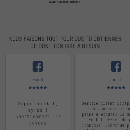
avec d'autres actions.
NOUS FAISONS TOUT POUR QUE TU OBTIENNES
CE DONT TON BIKE A BESOIN
facebook
Guy B.
Chris C.
Note moyenne : 5 sur 5
Note moyenne : 
Super réactif,
Service client irrép
les vendeurs pren
sympa !
peine d'écouter la d
Sportivement !!!
font l'effort de 
Guyges
Français. Commande p