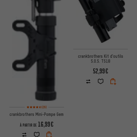
crankbrothers Kit d'outils
S.O.S. TS18
52,99€
Note moyenne : 4,5 sur 5 d'après 26 avis
(26)
crankbrothers Mini-Pompe Gem
16,99€
À PARTIR DE