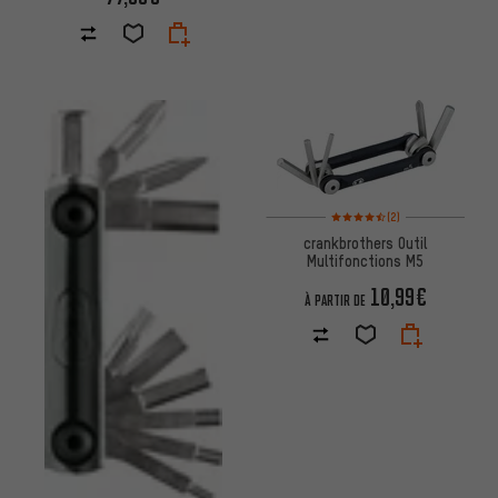
Note moyenne : 4,5 sur 5 d'apr
(2)
crankbrothers Outil
Multifonctions M5
10,99€
À PARTIR DE