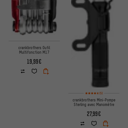
crankbrothers Outil
Multifonction M17
19,99€
Note moyenne : 4,5 sur 5 d'apr
(5)
crankbrothers Mini-Pompe
Sterling avec Manomètre
27,99€