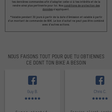
tes dernières commandes afin d'adapter celle-ci à tes intérêts et de la
rendre ainsi plus pertinente pour toi.
Nos
conditions de protection des
données
s'appliquent.
*Valable pendant 30 jours à partir de la date d'émission et valable à partir
d'un montant de commande de 60€. Le bon d'achat ne peut pas être combiné
avec d'autres actions.
NOUS FAISONS TOUT POUR QUE TU OBTIENNES
CE DONT TON BIKE A BESOIN
facebook
Guy B.
Chris C.
Note moyenne : 5 sur 5
Note moyenne : 
Service client irrép