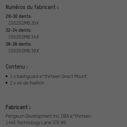
Numéros du fabricant :
28-30 dents:
CGS20.DMB.30.K
32-34 dents:
CGS20.DMB.34.K
36-38 dents:
CGS20.DMB.38.K
Contenu :
1 x bashguard e*thirteen Direct Mount
2 x vis de fixation
Fabricant :
Perigeum Development Inc. DBA e*thirteen
1445 Technology Lane STE A9