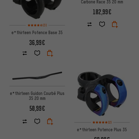
Carbone Race 35 20 mm
102,99€
Note moyenne : 4,5 sur 5 d'après 3 avis
(3)
e*thirteen Potence Base 35
36,99€
e*thirteen Guidon Courbé Plus
35 20 mm
50,99€
Note moyenne : 5 sur 5 d'après
(2)
e*thirteen Potence Plus 35