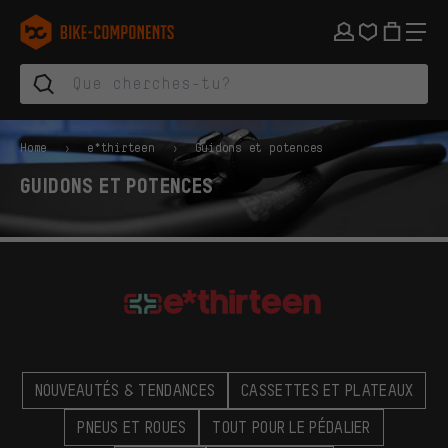
Aller à la navigation principale
Aller à la navigation des catégories
Aller au contenu
Aller aux marques et à la newsletter
Aller au pied de page
bike-components.de Page d'accueil
Home
e*thirteen
Guidons et potences
GUIDONS ET POTENCES
NOUVEAUTÉS & TENDANCES
CASSETTES ET PLATEAUX
PNEUS ET ROUES
TOUT POUR LE PÉDALIER