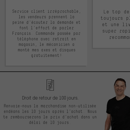
Service client irréprochable,
Le top de
les vendeurs prennent la
toujours p
peine d'écouter la demande et
et une li
font l'effort de parler
super rap
Français. Commande passée par
recomma
téléphone avec retrait en
magasin, le mécanicien a
monté mes axes et disques
gratuitement!
Droit de retour de 100 jours.
Renvoie-nous la marchandise non-utilisée
endéans les 10 jours après l’achat. Nous
te rembourserons le prix d’achat dans un
délai de 10 jours.