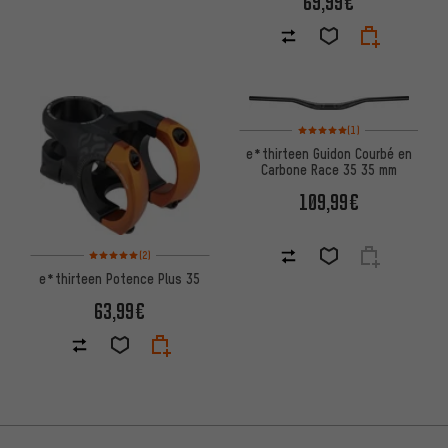
69,99€
Note moyenne : 5 sur 5 d'après
(1)
e*thirteen Guidon Courbé en
Carbone Race 35 35 mm
109,99€
Note moyenne : 5 sur 5 d'après 2 avis
(2)
e*thirteen Potence Plus 35
63,99€