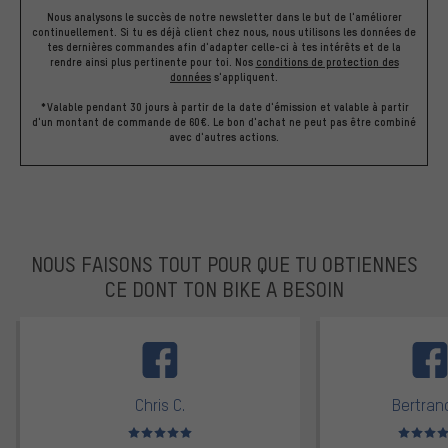
Nous analysons le succès de notre newsletter dans le but de l'améliorer
continuellement. Si tu es déjà client chez nous, nous utilisons les données de
tes dernières commandes afin d'adapter celle-ci à tes intérêts et de la
rendre ainsi plus pertinente pour toi.
Nos
conditions de protection des
données
s'appliquent.
*Valable pendant 30 jours à partir de la date d'émission et valable à partir
d'un montant de commande de 60€. Le bon d'achat ne peut pas être combiné
avec d'autres actions.
NOUS FAISONS TOUT POUR QUE TU OBTIENNES
CE DONT TON BIKE A BESOIN
facebook
Chris C.
Bertrand
Note moyenne : 5 sur 5
Note moyen