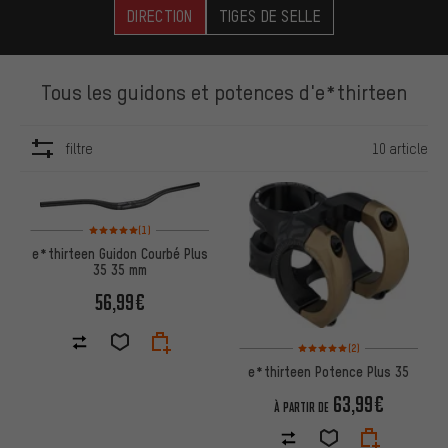
DIRECTION
TIGES DE SELLE
Tous les guidons et potences d'e*thirteen
filtre
10 article
ARTICLES
Note moyenne : 5 sur 5 d'après 1 avis
(1)
e*thirteen Guidon Courbé Plus
35 35 mm
56,99€
Note moyenne : 5 sur 5 d'après
(2)
e*thirteen Potence Plus 35
63,99€
À PARTIR DE