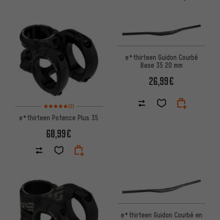
e*thirteen Guidon Courbé
Base 35 20 mm
26,99€
Note moyenne : 5 sur 5 d'après 2 avis
(2)
e*thirteen Potence Plus 35
60,99€
e*thirteen Guidon Courbé en