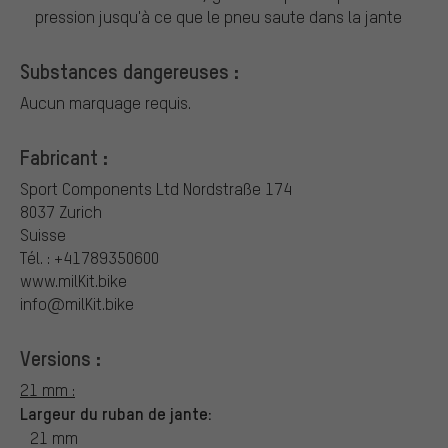
pression jusqu'à ce que le pneu saute dans la jante
Substances dangereuses :
Aucun marquage requis.
Fabricant :
Sport Components Ltd
Nordstraße 174
8037 Zurich
Suisse
Tél. : +41789350600
www.milKit.bike
info@milKit.bike
Versions :
21 mm :
Largeur du ruban de jante:
21 mm