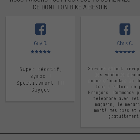
CE DONT TON BIKE A BESOIN
facebook
Guy B.
Chris C.
Note moyenne : 5 sur 5
Note moyenne : 
Super réactif,
Service client irrép
les vendeurs pren
sympa !
peine d'écouter la d
Sportivement !!!
font l'effort de 
Guyges
Français. Commande p
téléphone avec ret
magasin, le mécan
monté mes axes et 
gratuitement