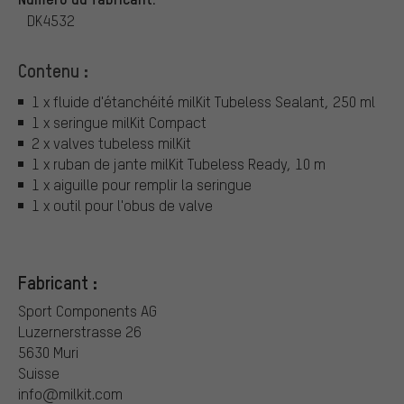
DK4532
Contenu :
1 x fluide d'étanchéité milKit Tubeless Sealant, 250 ml
1 x seringue milKit Compact
2 x valves tubeless milKit
1 x ruban de jante milKit Tubeless Ready, 10 m
1 x aiguille pour remplir la seringue
1 x outil pour l'obus de valve
Fabricant :
Sport Components AG
Luzernerstrasse 26
5630 Muri
Suisse
info@milkit.com