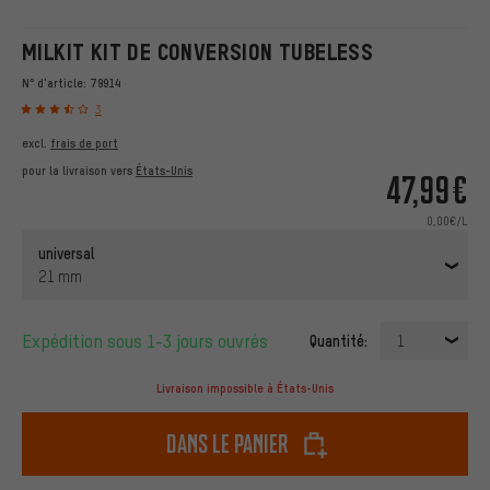
MILKIT KIT DE CONVERSION TUBELESS
N° d'article:
79914
3
excl.
frais de port
pour la livraison vers
États-Unis
47,99€
0,00€/L
universal
21 mm
Expédition sous 1-3 jours ouvrés
Quantité:
1
Livraison impossible à États-Unis
dans le panier