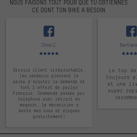
NOUS FAISONS TOUT POUR QUE TU OBTIENNES
CE DONT TON BIKE A BESOIN
facebook
Chris C.
Bertrand
Note moyenne : 5 sur 5
Note moyen
Service client irréprochable,
Le top de
les vendeurs prennent la
toujours p
peine d'écouter la demande et
et une li
font l'effort de parler
super rap
Français. Commande passée par
recomma
téléphone avec retrait en
magasin, le mécanicien a
monté mes axes et disques
gratuitement!