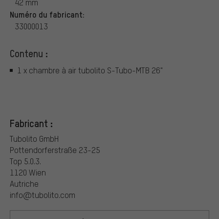
42 mm
Numéro du fabricant:
33000013
Contenu :
1 x chambre à air tubolito S-Tubo-MTB 26"
Fabricant :
Tubolito GmbH
Pottendorferstraße 23-25
Top 5.0.3.
1120 Wien
Autriche
info@tubolito.com