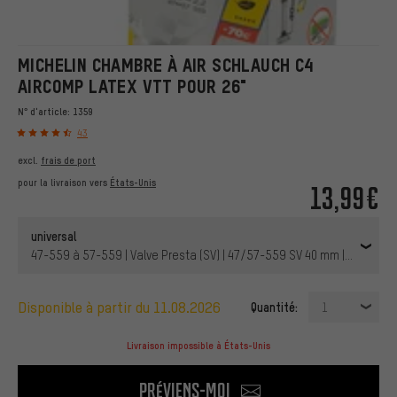
MICHELIN CHAMBRE À AIR SCHLAUCH C4
AIRCOMP LATEX VTT POUR 26"
N° d'article:
1359
43
excl.
frais de port
pour la livraison vers
États-Unis
13,99€
universal
47-559 à 57-559 | Valve Presta (SV) | 47/57-559 SV 40 mm | 40 mm
disponible à partir du 11.08.2026
Quantité:
1
Livraison impossible à États-Unis
Préviens-moi