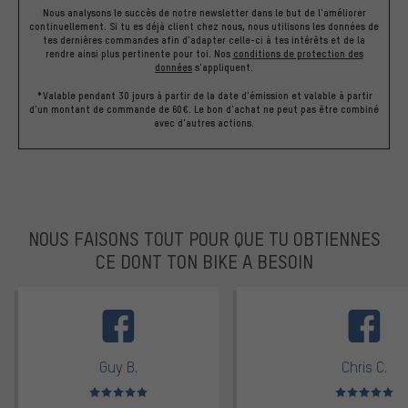
Nous analysons le succès de notre newsletter dans le but de l'améliorer
continuellement. Si tu es déjà client chez nous, nous utilisons les données de
tes dernières commandes afin d'adapter celle-ci à tes intérêts et de la
rendre ainsi plus pertinente pour toi.
Nos
conditions de protection des
données
s'appliquent.
*Valable pendant 30 jours à partir de la date d'émission et valable à partir
d'un montant de commande de 60€. Le bon d'achat ne peut pas être combiné
avec d'autres actions.
NOUS FAISONS TOUT POUR QUE TU OBTIENNES
CE DONT TON BIKE A BESOIN
facebook
Guy B.
Chris C.
Note moyenne : 5 sur 5
Note moyenne : 