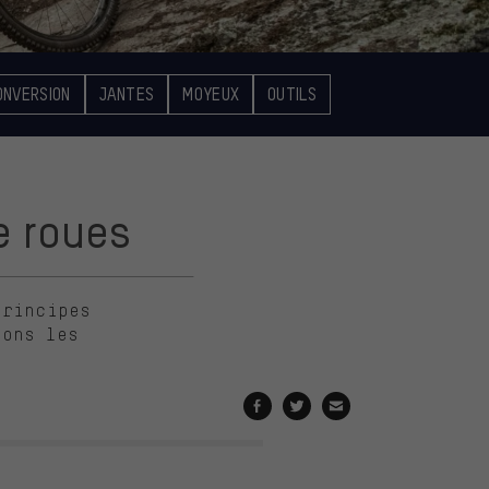
ONVERSION
JANTES
MOYEUX
OUTILS
e roues
principes
uons les