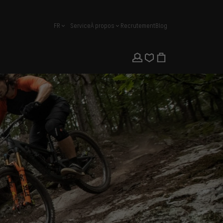
FR
Service
À propos
Recrutement
Blog
français