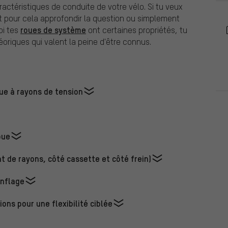
actéristiques de conduite de votre vélo. Si tu veux
t pour cela approfondir la question ou simplement
roues de système
oi tes
ont certaines propriétés, tu
oriques qui valent la peine d'être connus.
ue à rayons de tension
oue
nt de rayons, côté cassette et côté frein)
onflage
ions pour une flexibilité ciblée