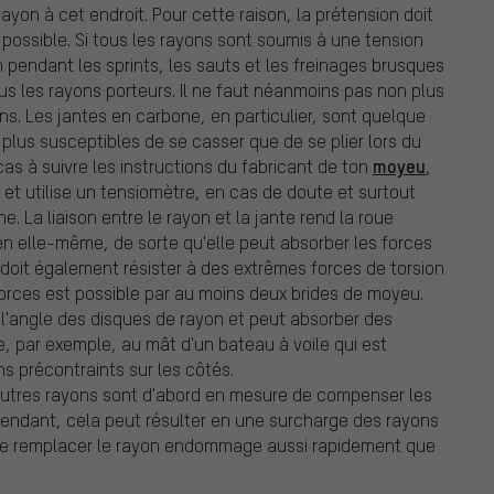
 rayon à cet endroit. Pour cette raison, la prétension doit
 possible. Si tous les rayons sont soumis à une tension
on pendant les sprints, les sauts et les freinages brusques
us les rayons porteurs. Il ne faut néanmoins pas non plus
ns. Les jantes en carbone, en particulier, sont quelque
plus susceptibles de se casser que de se plier lors du
moyeu
as à suivre les instructions du fabricant de ton
,
et utilise un tensiomètre, en cas de doute et surtout
. La liaison entre le rayon et la jante rend la roue
en elle-même, de sorte qu'elle peut absorber les forces
ue doit également résister à des extrêmes forces de torsion
 forces est possible par au moins deux brides de moyeu.
 l'angle des disques de rayon et peut absorber des
, par exemple, au mât d'un bateau à voile qui est
s précontraints sur les côtés.
 autres rayons sont d'abord en mesure de compenser les
pendant, cela peut résulter en une surcharge des rayons
 de remplacer le rayon endommage aussi rapidement que