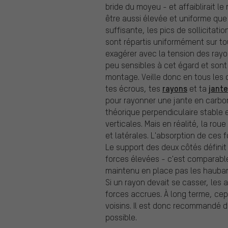
bride du moyeu - et affaiblirait le
être aussi élevée et uniforme que
suffisante, les pics de sollicitati
sont répartis uniformément sur to
exagérer avec la tension des rayo
peu sensibles à cet égard et sont 
montage. Veille donc en tous les c
rayons
jante
tes écrous, tes
et ta
pour rayonner une jante en carbone
théorique perpendiculaire stable 
verticales. Mais en réalité, la ro
et latérales. L'absorption de ces
Le support des deux côtés définit
forces élevées - c'est comparable
maintenu en place pas les hauban
Si un rayon devait se casser, les
forces accrues. À long terme, ce
voisins. Il est donc recommandé
possible.