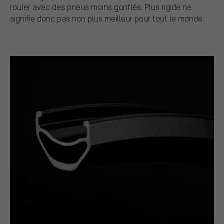
rouler avec des pneus moins gonflés. Plus rigide ne
signifie donc pas non plus meilleur pour tout le monde.