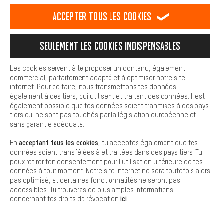
est plus confortable. Avec les cookies de confort, nous
que les largeurs de la jante et du pneu correspondent et
établissons des liens avec des plateformes de médias sociaux.
que la pression d'air se situe dans la fourchette
Accepter tous les cookies
Nous pouvons ainsi mettre à ta disposition d'autres contenus et
recommandée par le fabricant. Le pneu risquerait sinon
informations utiles. De plus, tu as la possibilité d'utiliser des
de sauter, surtout s'il s'agit d'un étroit pneu de vélo de
services supplémentaires qui te permettent de trouver plus
Seulement les cookies indispensables
facilement les bons produits. Par exemple, nous proposons une
route utilisé avec une pression élevée.
fonction de chat qui permet de répondre rapidement et
facilement aux questions.
Les cookies servent à te proposer un contenu, également
commercial, parfaitement adapté et à optimiser notre site
Cookies de base
internet. Pour ce faire, nous transmettons tes données
Les cookies de base garantissent que tu puisses utiliser les
également à des tiers, qui utilisent et traitent ces données. Il est
fonctions de notre site web.
également possible que tes données soient tranmises à des pays
tiers qui ne sont pas touchés par la législation européenne et
sans garantie adéquate.
acceptant tous les cookies
En
, tu acceptes également que tes
données soient transférées à et traitées dans des pays tiers. Tu
peux retirer ton consentement pour l'utilisation ultérieure de tes
données à tout moment. Notre site internet ne sera toutefois alors
pas optimisé, et certaines fonctionnalités ne seront pas
accessibles. Tu trouveras de plus amples informations
ici
concernant tes droits de révocation
.