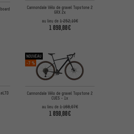
Cannondale Vélo de gravel Topstone 2
hboard
GRX 2x
au lieu de
1 252,10€
1 090,00€
NOUVEAU
-7 %
1eLTD
Cannondale Vélo de gravel Topstone 2
CUES - 1x
au lieu de
1 168,07€
1 090,00€