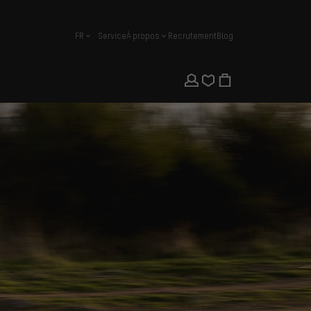
FR
Service
À propos
Recrutement
Blog
français