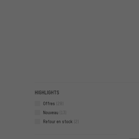
FILTRE
ARTICL
HIGHLIGHTS
Offres
(28)
Nouveau
(13)
Retour en stock
(2)