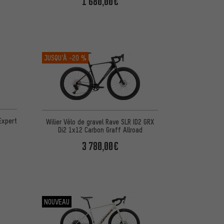
1 680,00€
JUSQU’À
-20 %
Expert
Wilier Vélo de gravel Rave SLR ID2 GRX
Di2 1x12 Carbon Graff Allroad
3 780,00€
NOUVEAU