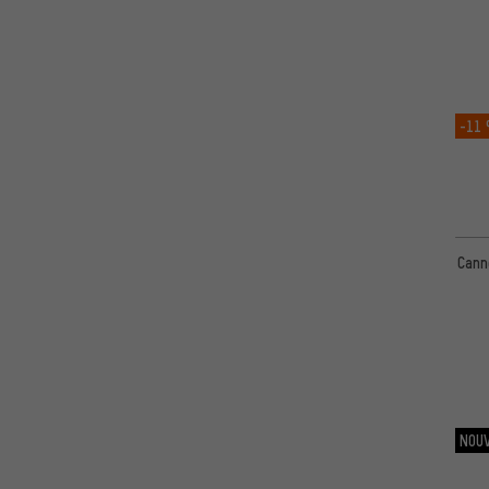
Aluminium (6061)
(1)
-11
Cann
NOU