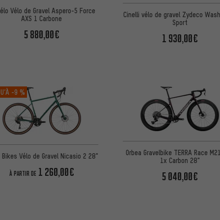
élo Vélo de Gravel Aspero-5 Force
Cinelli vélo de gravel Zydeco Was
AXS 1 Carbone
Sport
5 880,00€
1 930,00€
U’À
-9 %
Orbea Gravelbike TERRA Race M2
 Bikes Vélo de Gravel Nicasio 2 28"
1x Carbon 28"
1 260,00€
À PARTIR DE
5 040,00€