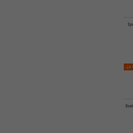
Spe
-14
Bomb