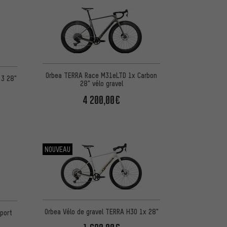
Orbea TERRA Race M31eLTD 1x Carbon
 3 28"
28" vélo gravel
4 200,00€
NOUVEAU
Orbea Vélo de gravel TERRA H30 1x 28"
Sport