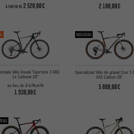
2 520,00€
2 100,00€
À PARTIR DE
 %
NOUVEAU
ondale Vélo Gravel Topstone 3 GRX
Specialized Vélo de gravel Crux 5 
1x Carbone 28"
AXS Carbon 28"
5 880,00€
au lieu de
2 176,47€
1 930,00€
VEAU