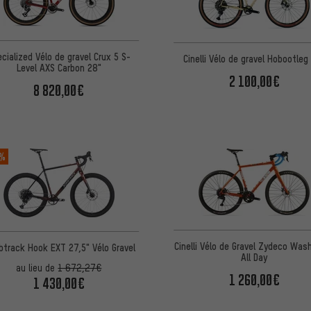
cialized Vélo de gravel Crux 5 S-
Cinelli Vélo de gravel Hobootleg
Level AXS Carbon 28"
2 100,00€
8 820,00€
 %
Cinelli Vélo de Gravel Zydeco Washboard
track Hook EXT 27,5" Vélo Gravel
All Day
au lieu de
1 672,27€
1 260,00€
1 430,00€