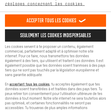
Plus de confort
FR
EN
DE
ES
français
english
Deutsch
español
réglages concernant les cookies.
L'expérience d'achat est plus confortable. Ton expérience d'achat
est plus confortable. Avec les cookies de confort, nous
établissons des liens avec des plateformes de médias sociaux.
RÉSILIER LE CONTRAT
Communauté d'Aix-la-Chapelle
Accepter tous les cookies
Nous pouvons ainsi mettre à ta disposition d'autres contenus et
informations utiles. De plus, tu as la possibilité d'utiliser des
Programme d'affiliation
Mentions Légales
Protection des données
services supplémentaires qui te permettent de trouver plus
Seulement les cookies indispensables
facilement les bons produits. Par exemple, nous proposons une
Conditions générales de vente
Plateforme d'Alerte
fonction de chat qui permet de répondre rapidement et
facilement aux questions.
Reprise des batteries
Corepile
Paramètres de cookies
Les cookies servent à te proposer un contenu, également
commercial, parfaitement adapté et à optimiser notre site
Cookies de base
internet. Pour ce faire, nous transmettons tes données
Modifier le contraste
Les cookies de base garantissent que tu puisses utiliser les
également à des tiers, qui utilisent et traitent ces données. Il est
fonctions de notre site web.
également possible que tes données soient tranmises à des pays
Tous les prix s'entendent en euros (MwSt hors) plus les
tiers qui ne sont pas touchés par la législation européenne et
frais de port
États-Unis
pour la livraison vers
.
sans garantie adéquate.
acceptant tous les cookies
En
, tu acceptes également que tes
données soient transférées à et traitées dans des pays tiers. Tu
peux retirer ton consentement pour l'utilisation ultérieure de tes
données à tout moment. Notre site internet ne sera toutefois alors
pas optimisé, et certaines fonctionnalités ne seront pas
accessibles. Tu trouveras de plus amples informations