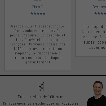
Chris C.
Bertrand
Note moyenne : 5 sur 5
Note moyen
Service client irréprochable,
Le top de
les vendeurs prennent la
toujours p
peine d'écouter la demande et
et une li
font l'effort de parler
super rap
Français. Commande passée par
recomma
téléphone avec retrait en
magasin, le mécanicien a
monté mes axes et disques
gratuitement!
Droit de retour de 100 jours.
Renvoie-nous la marchandise non-utilisée