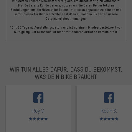
Wir werten unseren Newslettererfolg aus, um diesen stetig zu verbessern.
Bist Du bereits Kunde bei uns, nutzen wir die Daten Deiner letzten
Bestellungen, um die Newsletter Deinen Interessen anpassen zu können und
somit diesen für Dich wertvoller gestalten zu können.
Es gelten unsere
Datenschutzbestimmungen
.
*Gilt 30 Tage ab Ausstellungsdatum und ist ab einem Mindestbestellwert von
60 € gültig. Der Gutschein ist nicht mit anderen Aktionen kombinierbar.
WIR TUN ALLES DAFÜR, DASS DU BEKOMMST,
WAS DEIN BIKE BRAUCHT
facebook
Roy V.
Kevin S.
Bewertungen: 5 von 5
Bewertungen: 5 von 5