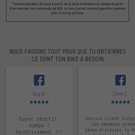
*Valable pendant 30 jours à partir de la date d'émission et valable à partir
d'un montant de commande de 60€. Le bon d'achat ne peut pas être combiné
avec d'autres actions.
NOUS FAISONS TOUT POUR QUE TU OBTIENNES
CE DONT TON BIKE A BESOIN
facebook
Guy B.
Chris C.
Note moyenne : 5 sur 5
Note moyenne : 
Super réactif,
Service client irrép
les vendeurs pren
sympa !
peine d'écouter la d
Sportivement !!!