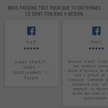
NOUS FAISONS TOUT POUR QUE TU OBTIENNES
CE DONT TON BIKE A BESOIN
facebook
Guy B.
Chris C.
Note moyenne : 5 sur 5
Note moyenne : 
Super réactif,
Service client irrép
les vendeurs pren
sympa !
peine d'écouter la d
Sportivement !!!
font l'effort de 
Guyges
Français. Commande p
téléphone avec ret
magasin, le mécan
monté mes axes et 
gratuitement