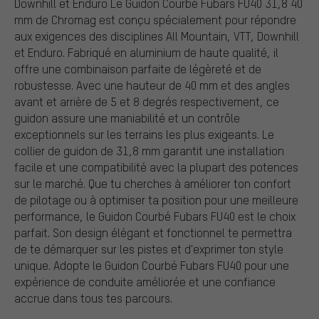
Downhill et Enduro Le Guidon Courbé Fubars FU40 31,8 40
mm de Chromag est conçu spécialement pour répondre
aux exigences des disciplines All Mountain, VTT, Downhill
et Enduro. Fabriqué en aluminium de haute qualité, il
offre une combinaison parfaite de légèreté et de
robustesse. Avec une hauteur de 40 mm et des angles
avant et arrière de 5 et 8 degrés respectivement, ce
guidon assure une maniabilité et un contrôle
exceptionnels sur les terrains les plus exigeants. Le
collier de guidon de 31,8 mm garantit une installation
facile et une compatibilité avec la plupart des potences
sur le marché. Que tu cherches à améliorer ton confort
de pilotage ou à optimiser ta position pour une meilleure
performance, le Guidon Courbé Fubars FU40 est le choix
parfait. Son design élégant et fonctionnel te permettra
de te démarquer sur les pistes et d'exprimer ton style
unique. Adopte le Guidon Courbé Fubars FU40 pour une
expérience de conduite améliorée et une confiance
accrue dans tous tes parcours.