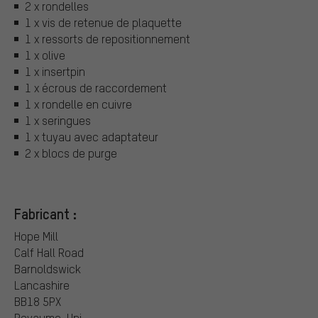
2 x rondelles
1 x vis de retenue de plaquette
1 x ressorts de repositionnement
1 x olive
1 x insertpin
1 x écrous de raccordement
1 x rondelle en cuivre
1 x seringues
1 x tuyau avec adaptateur
2 x blocs de purge
Fabricant :
Hope Mill
Calf Hall Road
Barnoldswick
Lancashire
BB18 5PX
Royaume-Uni