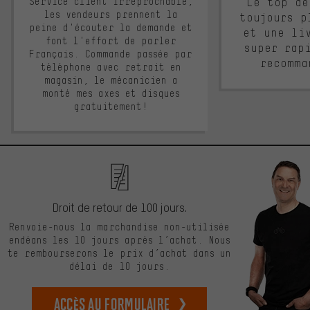
Service client irréprochable,
Le top de
les vendeurs prennent la
toujours p
peine d'écouter la demande et
et une li
font l'effort de parler
super rap
Français. Commande passée par
recomma
téléphone avec retrait en
magasin, le mécanicien a
monté mes axes et disques
gratuitement!
Droit de retour de 100 jours.
Renvoie-nous la marchandise non-utilisée
endéans les 10 jours après l’achat. Nous
te rembourserons le prix d’achat dans un
délai de 10 jours.
Accès au formulaire