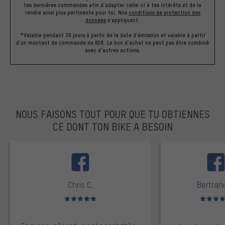
tes dernières commandes afin d'adapter celle-ci à tes intérêts et de la
rendre ainsi plus pertinente pour toi.
Nos
conditions de protection des
données
s'appliquent.
*Valable pendant 30 jours à partir de la date d'émission et valable à partir
d'un montant de commande de 60€. Le bon d'achat ne peut pas être combiné
avec d'autres actions.
NOUS FAISONS TOUT POUR QUE TU OBTIENNES
CE DONT TON BIKE A BESOIN
facebook
Chris C.
Bertrand
Note moyenne : 5 sur 5
Note moyen