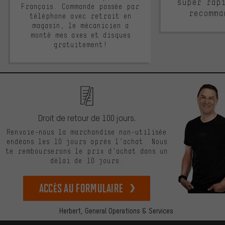
super rap
Français. Commande passée par
recomma
téléphone avec retrait en
magasin, le mécanicien a
monté mes axes et disques
gratuitement!
Droit de retour de 100 jours.
Renvoie-nous la marchandise non-utilisée
endéans les 10 jours après l’achat. Nous
te rembourserons le prix d’achat dans un
délai de 10 jours.
Accès au formulaire
Herbert,
General Operations & Services