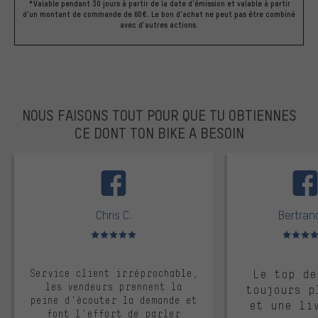
*Valable pendant 30 jours à partir de la date d'émission et valable à partir
d'un montant de commande de 60€. Le bon d'achat ne peut pas être combiné
avec d'autres actions.
NOUS FAISONS TOUT POUR QUE TU OBTIENNES
CE DONT TON BIKE A BESOIN
facebook
Chris C.
Bertrand
Note moyenne : 5 sur 5
Note moyen
Service client irréprochable,
Le top de
les vendeurs prennent la
toujours p
peine d'écouter la demande et
et une li
font l'effort de parler