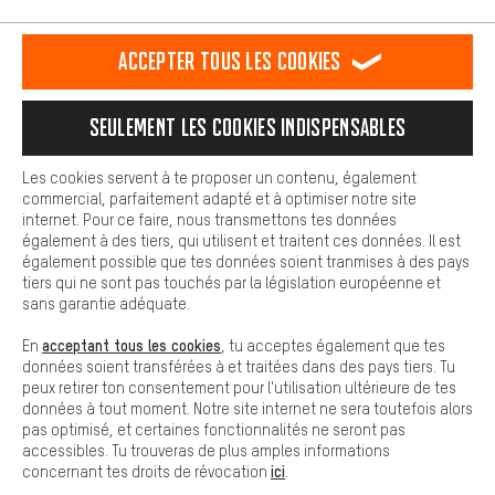
L'expérience d'achat est plus confortable. Ton expérience d'achat
est plus confortable. Avec les cookies de confort, nous
établissons des liens avec des plateformes de médias sociaux.
RÉSILIER LE CONTRAT
Communauté d'Aix-la-Chapelle
Accepter tous les cookies
Nous pouvons ainsi mettre à ta disposition d'autres contenus et
informations utiles. De plus, tu as la possibilité d'utiliser des
Programme d'affiliation
Mentions Légales
Protection des données
services supplémentaires qui te permettent de trouver plus
Seulement les cookies indispensables
facilement les bons produits. Par exemple, nous proposons une
Conditions générales de vente
Plateforme d'Alerte
fonction de chat qui permet de répondre rapidement et
facilement aux questions.
Reprise des batteries
Corepile
Paramètres de cookies
Les cookies servent à te proposer un contenu, également
commercial, parfaitement adapté et à optimiser notre site
Cookies de base
internet. Pour ce faire, nous transmettons tes données
Modifier le contraste
Les cookies de base garantissent que tu puisses utiliser les
également à des tiers, qui utilisent et traitent ces données. Il est
fonctions de notre site web.
également possible que tes données soient tranmises à des pays
Tous les prix s'entendent en euros (MwSt hors) plus les
tiers qui ne sont pas touchés par la législation européenne et
frais de port
États-Unis
pour la livraison vers
.
sans garantie adéquate.
acceptant tous les cookies
En
, tu acceptes également que tes
données soient transférées à et traitées dans des pays tiers. Tu
peux retirer ton consentement pour l'utilisation ultérieure de tes
données à tout moment. Notre site internet ne sera toutefois alors
pas optimisé, et certaines fonctionnalités ne seront pas
accessibles. Tu trouveras de plus amples informations
ici
concernant tes droits de révocation
.