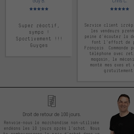
Guy B.
Chris C.
Note moyenne : 5 sur 5
Note moyenne : 
Super réactif,
Service client irrép
les vendeurs pren
sympa !
peine d'écouter la d
Sportivement !!!
font l'effort de 
Guyges
Français. Commande p
téléphone avec ret
magasin, le mécan
monté mes axes et 
gratuitement
Droit de retour de 100 jours.
Renvoie-nous la marchandise non-utilisée
endéans les 10 jours après l’achat. Nous
te rembourserons le prix d’achat dans un