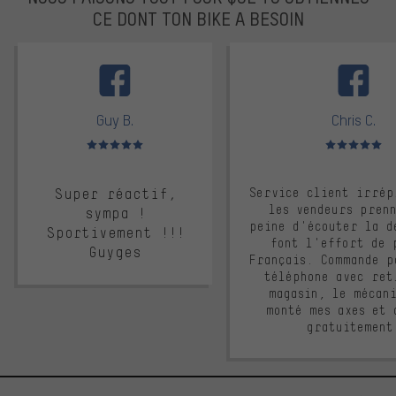
CE DONT TON BIKE A BESOIN
facebook
Guy B.
Chris C.
Note moyenne : 5 sur 5
Note moyenne : 
Super réactif,
Service client irrép
les vendeurs pren
sympa !
peine d'écouter la d
Sportivement !!!
font l'effort de 
Guyges
Français. Commande p
téléphone avec ret
magasin, le mécan
monté mes axes et 
gratuitement