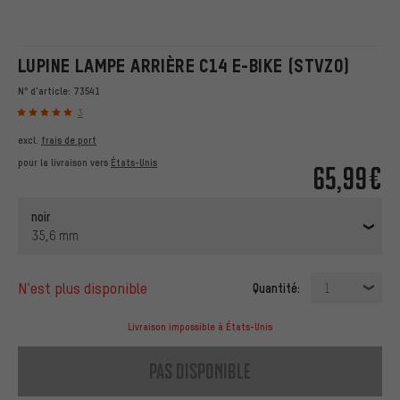
LUPINE LAMPE ARRIÈRE C14 E-BIKE (STVZO)
N° d'article:
73541
3
excl.
frais de port
pour la livraison vers
États-Unis
65,99€
noir
35,6 mm
n’est plus disponible
Quantité:
1
Livraison impossible à États-Unis
pas disponible