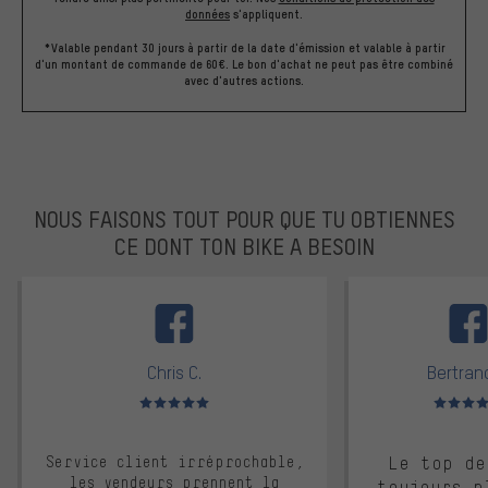
données
s'appliquent.
*Valable pendant 30 jours à partir de la date d'émission et valable à partir
d'un montant de commande de 60€. Le bon d'achat ne peut pas être combiné
avec d'autres actions.
NOUS FAISONS TOUT POUR QUE TU OBTIENNES
CE DONT TON BIKE A BESOIN
facebook
Chris C.
Bertrand
Note moyenne : 5 sur 5
Note moyen
Service client irréprochable,
Le top de
les vendeurs prennent la
toujours p