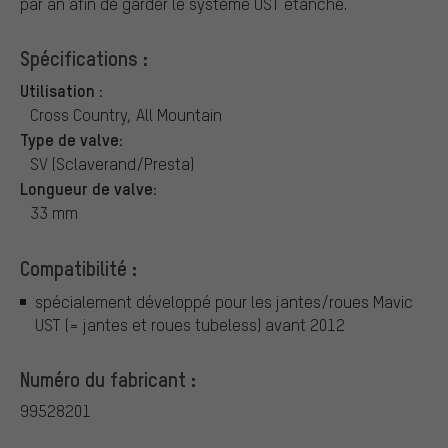
par an afin de garder le système UST étanche.
Spécifications :
Utilisation :
Cross Country, All Mountain
Type de valve:
SV (Sclaverand/Presta)
Longueur de valve:
33 mm
Compatibilité :
spécialement développé pour les jantes/roues Mavic
UST (= jantes et roues tubeless) avant 2012
Numéro du fabricant :
99528201