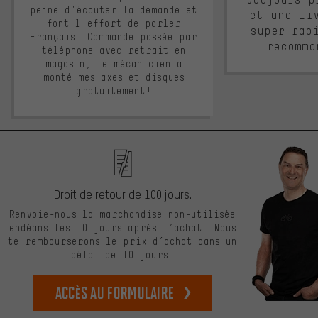
peine d'écouter la demande et
et une li
font l'effort de parler
super rap
Français. Commande passée par
recomma
téléphone avec retrait en
magasin, le mécanicien a
monté mes axes et disques
gratuitement!
Droit de retour de 100 jours.
Renvoie-nous la marchandise non-utilisée
endéans les 10 jours après l’achat. Nous
te rembourserons le prix d’achat dans un
délai de 10 jours.
Accès au formulaire