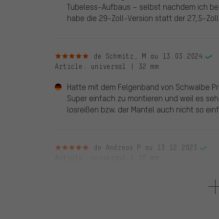
Tubeless-Aufbaus – selbst nachdem ich bei
habe die 29-Zoll-Version statt der 27,5-Zoll
5 sur 5 étoiles
de Schmitz, M.
au 13.03.2024
Article
: universal | 32 mm
Hatte mit dem Felgenband von Schwalbe Pr
Super einfach zu montieren und weil es sehr
losreißen bzw. der Mantel auch nicht so ein
5 sur 5 étoiles
de Andreas P.
au 13.12.2023
Article
: universal | 30 mm
Ich bin total begeistert. Und ich mühe mich 
einfacher. Super Produkt