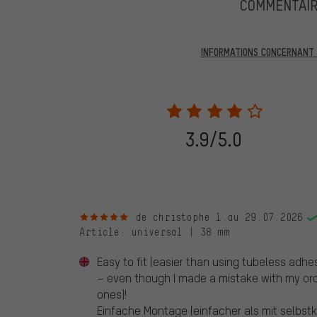
COMMENTAIR
INFORMATIONS CONCERNANT L
Dans les évaluations publiées, vous trouverez celles a
partir du 28.05.2022, seules les évaluations vérifiées
être indiqué lors de l'évaluation du produit. Nous ne va
de commande. Toutes les évaluations vérifiées sont ma
vérifiées jusqu'au 28.05.2022 et à partir du 28.05.202
3.9/5.0
évaluations de clients qui n'ont pas acheté chez nou
d'une coche verte. Nous publions toutes les évaluatio
5 sur 5 étoiles
de christophe l.
au 29.07.2026
Article
: universal | 38 mm
Easy to fit (easier than using tubeless adhe
– even though I made a mistake with my orde
ones)!
Einfache Montage (einfacher als mit selbst