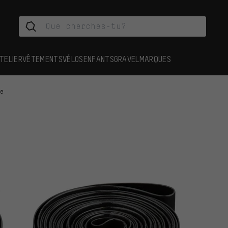
TELIER
VÊTEMENTS
VÉLOS
ENFANTS
GRAVEL
MARQUES
te