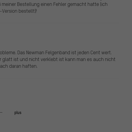
 meiner Bestellung einen Fehler gemacht hatte (ich
-Version bestellt)!
obleme. Das Newman Felgenband ist jeden Cent wert.
 glatt ist und nicht verklebt ist kann man es auch nicht
fach daran haften.
erst verberglich mit Felgenband ab, dabei ist so viel
plus