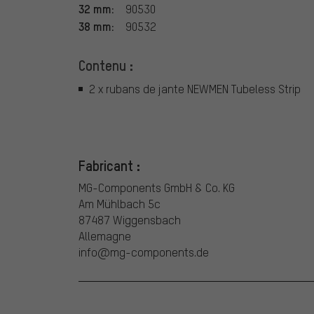
32 mm:
90530
38 mm:
90532
Contenu :
2 x rubans de jante NEWMEN Tubeless Strip
Fabricant :
MG-Components GmbH & Co. KG
Am Mühlbach 5c
87487 Wiggensbach
Allemagne
info@mg-components.de