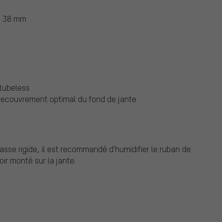
, 38 mm
 tubeless
recouvrement optimal du fond de jante
sse rigide, il est recommandé d'humidifier le ruban de
ir monté sur la jante.