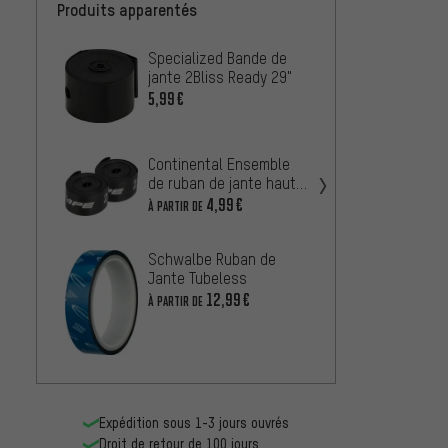
Produits apparentés
Specialized Bande de
NEWME
jante 2Bliss Ready 29"
bande 
Strip 
5,99€
11,99
DT Swi
Continental Ensemble
Tubel
de ruban de jante haute
16,99
pression EasyTape 8 bar
4,99€
À PARTIR DE
bc bas
Schwalbe Ruban de
Tubele
Jante Tubeless
À PARTIR
12,99€
À PARTIR DE
Expédition sous 1-3 jours ouvrés
Droit de retour de 100 jours