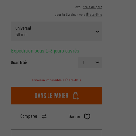
excl.
frais de port
pour la livraison vers
États-Unis
universal
30 mm
Expédition sous 1-3 jours ouvrés
Quantité:
1
Livraison impossible à États-Unis
dans le panier
Comparer
Garder