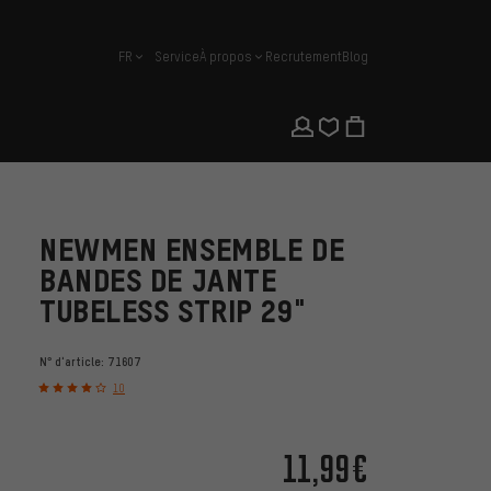
FR
Service
À propos
Recrutement
Blog
français
NEWMEN ENSEMBLE DE
BANDES DE JANTE
TUBELESS STRIP 29"
N° d'article:
71607
10
11,99€