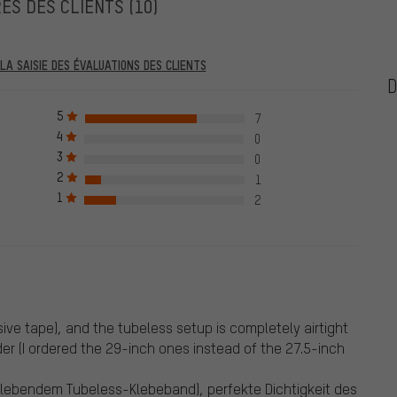
ES DES CLIENTS
(10)
A SAISIE DES ÉVALUATIONS DES CLIENTS
ntérieures au 28.05.2022 et celles postérieures au 28.05.2022. À
 seront publiées, ce qui signifie qu'un numéro de commande devra
5
7
liderons l'évaluation qu'après avoir vérifié avec succès le numéro
4
0
rquées d'une coche verte. Cela vaut pour toutes les évaluations
3
0
2. Avant le 28.05.2022, nous avons également publié les
2
1
s la marchandise évaluée. Ces évaluations ne sont pas marquées
1
ns remises en bonne et due forme.
2
sive tape), and the tubeless setup is completely airtight
r (I ordered the 29-inch ones instead of the 27.5-inch
klebendem Tubeless-Klebeband), perfekte Dichtigkeit des