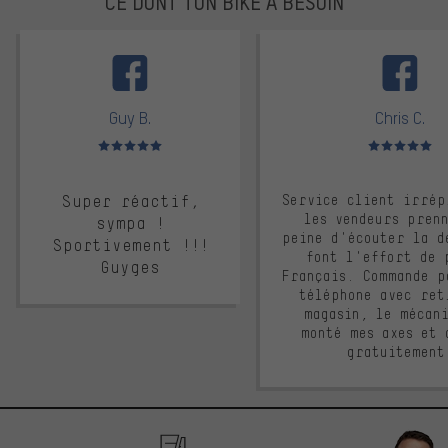
CE DONT TON BIKE A BESOIN
facebook
Guy B.
Chris C.
Note moyenne : 5 sur 5
Note moyenne : 
Super réactif,
Service client irrép
les vendeurs pren
sympa !
peine d'écouter la d
Sportivement !!!
font l'effort de 
Guyges
Français. Commande p
téléphone avec ret
magasin, le mécan
monté mes axes et 
gratuitement