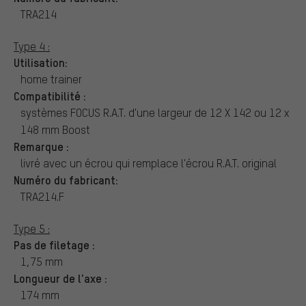
TRA214
Type 4 :
Utilisation:
home trainer
Compatibilité :
systèmes FOCUS R.A.T. d'une largeur de 12 X 142 ou 12 x
148 mm Boost
Remarque :
livré avec un écrou qui remplace l'écrou R.A.T. original
Numéro du fabricant:
TRA214.F
Type 5 :
Pas de filetage :
1,75 mm
Longueur de l'axe :
174 mm