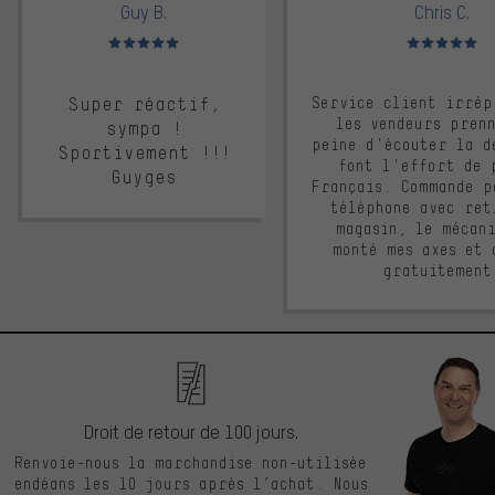
Guy B.
Chris C.
Note moyenne : 5 sur 5
Note moyenne : 
Super réactif,
Service client irrép
les vendeurs pren
sympa !
peine d'écouter la d
Sportivement !!!
font l'effort de 
Guyges
Français. Commande p
téléphone avec ret
magasin, le mécan
monté mes axes et 
gratuitement
Droit de retour de 100 jours.
Renvoie-nous la marchandise non-utilisée
endéans les 10 jours après l’achat. Nous