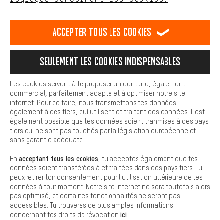
L'expérience d'achat est plus confortable. Ton expérience d'achat
est plus confortable. Avec les cookies de confort, nous
établissons des liens avec des plateformes de médias sociaux.
RÉSILIER LE CONTRAT
Communauté d'Aix-la-Chapelle
Accepter tous les cookies
Nous pouvons ainsi mettre à ta disposition d'autres contenus et
informations utiles. De plus, tu as la possibilité d'utiliser des
Programme d'affiliation
Mentions Légales
Protection des données
services supplémentaires qui te permettent de trouver plus
Seulement les cookies indispensables
facilement les bons produits. Par exemple, nous proposons une
Conditions générales de vente
Plateforme d'Alerte
fonction de chat qui permet de répondre rapidement et
facilement aux questions.
Reprise des batteries
Corepile
Paramètres de cookies
Les cookies servent à te proposer un contenu, également
commercial, parfaitement adapté et à optimiser notre site
Cookies de base
Modifier le contraste
internet. Pour ce faire, nous transmettons tes données
Les cookies de base garantissent que tu puisses utiliser les
également à des tiers, qui utilisent et traitent ces données. Il est
fonctions de notre site web.
Tous les prix s'entendent en euros (MwSt hors) plus les
également possible que tes données soient tranmises à des pays
tiers qui ne sont pas touchés par la législation européenne et
frais de port
États-Unis
pour la livraison vers
.
sans garantie adéquate.
acceptant tous les cookies
En
, tu acceptes également que tes
données soient transférées à et traitées dans des pays tiers. Tu
peux retirer ton consentement pour l'utilisation ultérieure de tes
données à tout moment. Notre site internet ne sera toutefois alors
pas optimisé, et certaines fonctionnalités ne seront pas
accessibles. Tu trouveras de plus amples informations
ici
concernant tes droits de révocation
.