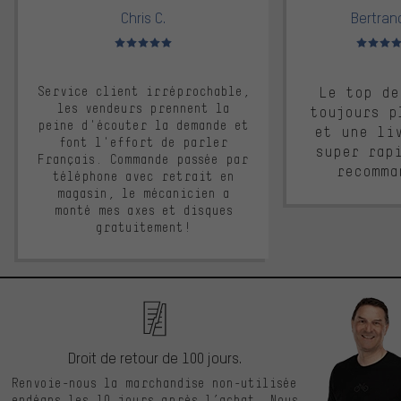
Chris C.
Bertrand
Note moyenne : 5 sur 5
Note moyen
Service client irréprochable,
Le top de
les vendeurs prennent la
toujours p
peine d'écouter la demande et
et une li
font l'effort de parler
super rap
Français. Commande passée par
recomma
téléphone avec retrait en
magasin, le mécanicien a
monté mes axes et disques
gratuitement!
Droit de retour de 100 jours.
Renvoie-nous la marchandise non-utilisée
endéans les 10 jours après l’achat. Nous