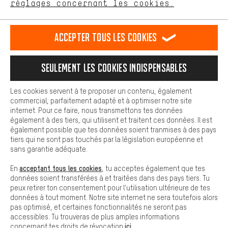
français
english
Deutsch
español
réglages concernant les cookies.
L'expérience d'achat est plus confortable. Ton expérience d'achat
est plus confortable. Avec les cookies de confort, nous
établissons des liens avec des plateformes de médias sociaux.
RÉSILIER LE CONTRAT
Communauté d'Aix-la-Chapelle
Accepter tous les cookies
Nous pouvons ainsi mettre à ta disposition d'autres contenus et
informations utiles. De plus, tu as la possibilité d'utiliser des
Programme d'affiliation
Mentions Légales
Protection des données
services supplémentaires qui te permettent de trouver plus
Seulement les cookies indispensables
facilement les bons produits. Par exemple, nous proposons une
Conditions générales de vente
Plateforme d'Alerte
fonction de chat qui permet de répondre rapidement et
facilement aux questions.
Reprise des batteries
Corepile
Paramètres de cookies
Les cookies servent à te proposer un contenu, également
commercial, parfaitement adapté et à optimiser notre site
Cookies de base
internet. Pour ce faire, nous transmettons tes données
Modifier le contraste
Les cookies de base garantissent que tu puisses utiliser les
également à des tiers, qui utilisent et traitent ces données. Il est
fonctions de notre site web.
également possible que tes données soient tranmises à des pays
Tous les prix s'entendent en euros (MwSt hors) plus les
tiers qui ne sont pas touchés par la législation européenne et
frais de port
États-Unis
pour la livraison vers
.
sans garantie adéquate.
acceptant tous les cookies
En
, tu acceptes également que tes
données soient transférées à et traitées dans des pays tiers. Tu
peux retirer ton consentement pour l'utilisation ultérieure de tes
données à tout moment. Notre site internet ne sera toutefois alors
pas optimisé, et certaines fonctionnalités ne seront pas
accessibles. Tu trouveras de plus amples informations
ici
concernant tes droits de révocation
.