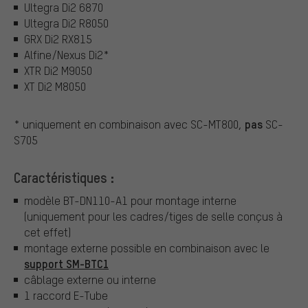
Ultegra Di2 6870
Ultegra Di2 R8050
GRX Di2 RX815
Alfine/Nexus Di2*
XTR Di2 M9050
XT Di2 M8050
pas
* uniquement en combinaison avec SC-MT800,
SC-
S705
Caractéristiques :
modèle BT-DN110-A1 pour montage interne
(uniquement pour les cadres/tiges de selle conçus à
cet effet)
montage externe possible en combinaison avec le
support SM-BTC1
câblage externe ou interne
1 raccord E-Tube