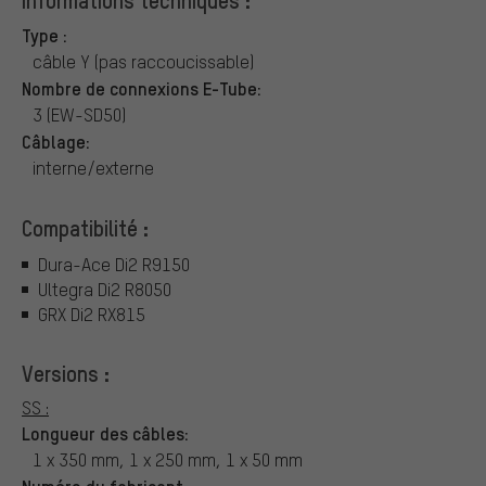
Type :
câble Y (pas raccoucissable)
Nombre de connexions E-Tube:
3 (EW-SD50)
Câblage:
interne/externe
Compatibilité :
Dura-Ace Di2 R9150
Ultegra Di2 R8050
GRX Di2 RX815
Versions :
SS :
Longueur des câbles:
1 x 350 mm, 1 x 250 mm, 1 x 50 mm