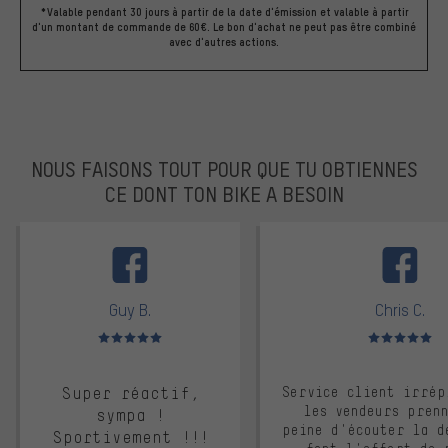
*Valable pendant 30 jours à partir de la date d'émission et valable à partir
d'un montant de commande de 60€. Le bon d'achat ne peut pas être combiné
avec d'autres actions.
NOUS FAISONS TOUT POUR QUE TU OBTIENNES
CE DONT TON BIKE A BESOIN
facebook
Guy B.
Chris C.
Note moyenne : 5 sur 5
Note moyenne : 
Super réactif,
Service client irrép
les vendeurs pren
sympa !
peine d'écouter la d
Sportivement !!!